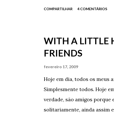
Mas, e como começa? Começa
Você me acha velho demais? 
COMPARTILHAR
4 COMENTÁRIOS
insistiu. Ela apenas sorriu. N
me acha velho ou gordo ou fa
delicioso sorriso. Nada disse 
WITH A LITTLE
dizer nada, porra? – berrou 
FRIENDS
Minhas manchas vermelhas no
apenas consentiu com sua ca
fevereiro 17, 2009
e disse tranquila – Não vou 
Hoje em dia, todos os meus 
percebe no meu olhar os meu
Simplesmente todos. Hoje em 
Apenas isto – disse, com afet
verdade, são amigos porque e
constrangido. Ela disse – Tro
solitariamente, ainda assim e