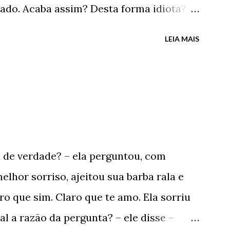
ado. Acaba assim? Desta forma idiota?
cil na frente da minha ex-casa, debaixo
LEIA MAIS
a mochila cheia de livros e fotos
or? – perguntou o porteiro, sempre gentil
nhor aí, parado na “trovoada”. - Não,
o – ele respondeu, seco – Já estou indo.
 instantes, apenas sentindo o sabor das
ntar acender um cigarro molhado, virou e
e verdade? – ela perguntou, com
gar. E foi embora para sempre do único
melhor sorriso, ajeitou sua barba rala e
um tempo, verdadeiramente feliz. O único
o que sim. Claro que te amo. Ela sorriu
um tempo, verdadeiramente apaixonado. ...
l a razão da pergunta? – ele disse –