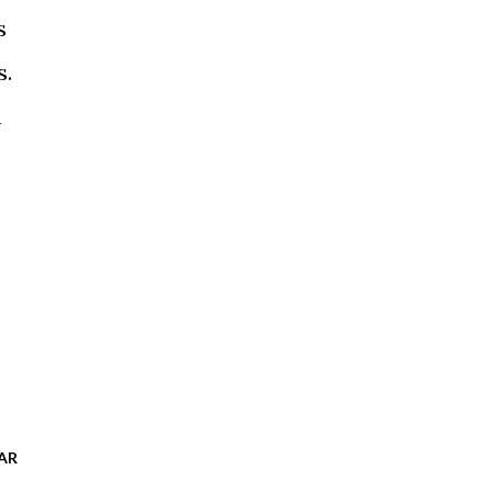
s
s.
u
AR