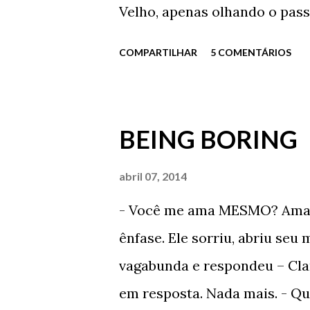
Velho, apenas olhando o pass
Eu aqui, parado como um imbe
COMPARTILHAR
5 COMENTÁRIOS
de chuva torrencial e com um
rasgadas? - Quer ajuda, dout
- Está chovendo demais e o Se
BEING BORING
obrigado Carlos. Já estou ind
Ficou em silêncio por alguns
abril 07, 2014
lágrimas e da chuva. Após te
- Você me ama MESMO? Ama d
foi embora de vez daquele lu
ênfase. Ele sorriu, abriu seu 
lugar em que ele foi, por alg
vagabunda e respondeu – Clar
lugar em que ele foi, por alg
em resposta. Nada mais. - Qua