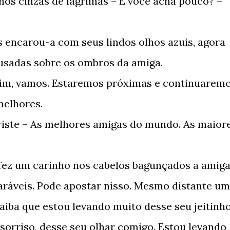
lhos cinzas de lágrimas – E você acha pouco? –
as encarou-a com seus lindos olhos azuis, agora
sadas sobre os ombros da amiga.
sim, vamos. Estaremos próximas e continuarem
melhores.
 triste – As melhores amigas do mundo. As maior
 fez um carinho nos cabelos bagunçados a amig
aráveis. Pode apostar nisso. Mesmo distante um
aiba que estou levando muito desse seu jeitinho
 sorriso, desse seu olhar comigo. Estou levando