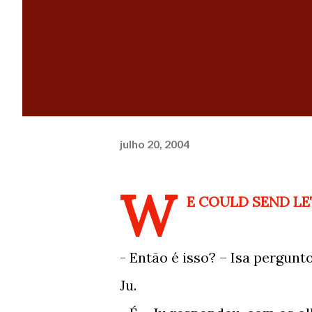
julho 20, 2004
W
E COULD SEND LE
- Então é isso? – Isa pergun
Ju.