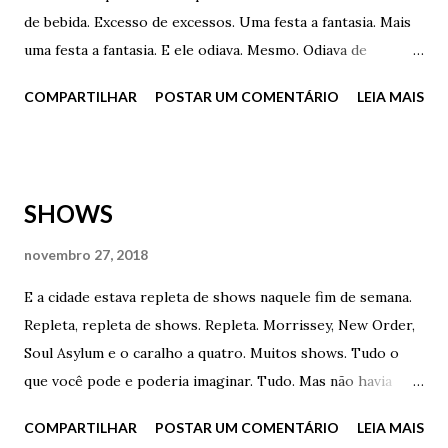
de bebida. Excesso de excessos. Uma festa a fantasia. Mais
uma festa a fantasia. E ele odiava. Mesmo. Odiava de
verdade. Mas iria mesmo assim. Mesmo assim. Vampiro?
COMPARTILHAR
POSTAR UM COMENTÁRIO
LEIA MAIS
Fantasma? Monstro? Duende? Não. Ele decidiu ir de si
mesmo. Apenas um terno e uma gravata e um chapéu.
Apenas isso. E no salão de repente ele a viu. Uma bailarina
linda. Toda de rosa e com uma máscara suave cobrindo
SHOWS
parte do seu rosto. Seu coração disparou e ele tomou um
gole forte do conhaque para ter a certeza de que não
novembro 27, 2018
desviaria antes de chegar próximo dela. - Oi Débora, tudo
E a cidade estava repleta de shows naquele fim de semana.
bem? - ele perguntou, tímido. - Débora? Não, meu nome é
Repleta, repleta de shows. Repleta. Morrissey, New Order,
Letícia . Muito prazer - a "sua" bailarina respondeu,
Soul Asylum e o caralho a quatro. Muitos shows. Tudo o
sorrindo - Me desculpe - ele disse - Confusão, sabe? A luz,
que você pode e poderia imaginar. Tudo. Mas não havia
a música, a bebida. Mil desculpas – acrescentou – eu estava
grana e nem ingressos. Nem neve. Muito menos neve. Nada.
a procura de alguém. - Deixa para lá. Não tem import...
COMPARTILHAR
POSTAR UM COMENTÁRIO
LEIA MAIS
Aqui não é a Islandia. Ainda... Ainda não... Mas havia calor.