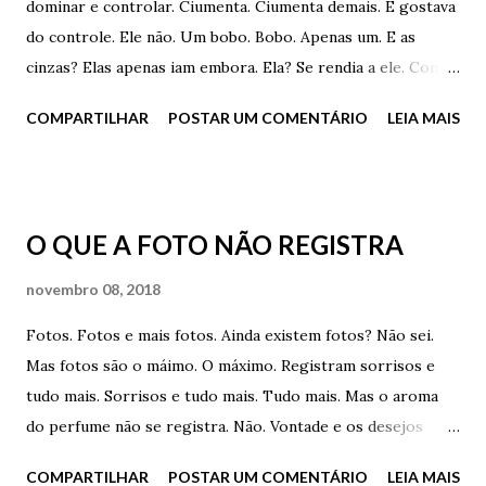
dominar e controlar. Ciumenta. Ciumenta demais. E gostava
do controle. Ele não. Um bobo. Bobo. Apenas um. E as
cinzas? Elas apenas iam embora. Ela? Se rendia a ele. Com
todo o respeito. Com todo o amor. O amor chega. Um dia
COMPARTILHAR
POSTAR UM COMENTÁRIO
LEIA MAIS
chega. Cinzas. Muitas cinzas. E ela era ciumenta. Muito.
Gostava de dominar e controlar. Ciumenta. Ciumenta
demais. E gostava do controle. Mas o controle pode mudar.
E quem disse que tem que haver controle. Quem?
O QUE A FOTO NÃO REGISTRA
novembro 08, 2018
Fotos. Fotos e mais fotos. Ainda existem fotos? Não sei.
Mas fotos são o máimo. O máximo. Registram sorrisos e
tudo mais. Sorrisos e tudo mais. Tudo mais. Mas o aroma
do perfume não se registra. Não. Vontade e os desejos
também não. Não se registram. O sabor da saliva também
COMPARTILHAR
POSTAR UM COMENTÁRIO
LEIA MAIS