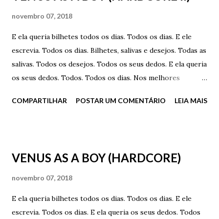
novembro 07, 2018
E ela queria bilhetes todos os dias. Todos os dias. E ele
escrevia. Todos os dias. Bilhetes, salivas e desejos. Todas as
salivas. Todos os desejos. Todos os seus dedos. E ela queria
os seus dedos. Todos. Todos os dias. Nos melhores
lugares. Em todos os lugares. Nos lugares mais
COMPARTILHAR
POSTAR UM COMENTÁRIO
LEIA MAIS
impróprios. Nos lugares mais úmidos. Dentro dela, simples
assim. Ela queria os dedos dele ali. Todos. Todos os dedos.
Roçando, provocando... tudo. Dedos úmidos. Úmidos pelo
tesão de um ao outro. Desejo e vontade. E ainda assim, com
VENUS AS A BOY (HARDCORE)
frio e tudo, ele pensava em escrever. E ela em foder. Mas
não. Ele queria tocar. Queria sentir. Seios. Dedos. Sentidos.
novembro 07, 2018
Pernas. Tudo mais. Sem fôlego. Sem fôlego. Frio, calor e
E ela queria bilhetes todos os dias. Todos os dias. E ele
neve. Dedos úmidos. Neve. Muita neve. Frio. Muito frio. Mas
escrevia. Todos os dias. E ela queria os seus dedos. Todos
com muito calor. Muito calor. E vontade. E desejo. Mas ele