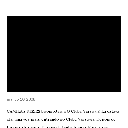
livros e fotos rasgadas? - Quer ajuda, doutor? – perguntou
o porteiro, sempre gentil - Está chovendo demais e o
Senhor aí, parado na “trovoada”. - Não, obrigado Carlos. Já
estou indo – ele respondeu, seco – Já estou indo. Ficou em
silêncio por alguns instantes, apenas sentindo o sabor das
lágrimas e da chuva. Após tentar acender um cigarro
molhado, virou e foi embora de vez daquele lugar. E foi
embora para sempre do único lugar em que ele foi, por
algum tempo, verdadeiramente feliz. O único lugar em que
ele foi, por algum tempo, verdadeiramente apaixonado. ...
Mas, e como começa? Começa com um toque, com um
gesto...
março 10, 2008
CAMILA´s KISSES boomp3.com O Clube Varsóvia! Lá estava
ela, uma vez mais, entrando no Clube Varsóvia. Depois de
todos estes anos. Depois de tanto tempo. E para sua