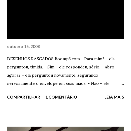
outubro 15, 2008
DESENHOS RASGADOS Boomp3.com - Para mim? – ela
perguntou, tímida. - Sim – ele respondeu, sério. - Abro
agora? – ela perguntou novamente, segurando
nervosamente o envelope em suas mãos. - Não – ele
respondeu, áspero. - Não? - Prefiro que não. Poupa
COMPARTILHAR
1 COMENTÁRIO
LEIA MAIS
constrangimentos, não? - Ok. Faça-me um grande favor
também. Abra o seu depois, tá? Em casa. Ele concordou com
a cabeça – Tá bem. - Então ficamos assim? – ela perguntou.
- Sim. Ficamos assim – ele disse, evitando olhar para ela. -