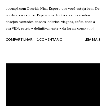
boomp3.com Querida Nina, Espero que você esteja bem. De
verdade eu espero. Espero que todos os seus sonhos,
desejos, vontades, tesões, delírios, viagens, enfim, toda a
sua VIDA esteja – definitivamente – da forma como você
sempre quis, sempre sonhou, sempre imaginou. Como está
COMPARTILHAR
1 COMENTÁRIO
LEIA MAIS
o curso de fotografia? Bom? Ainda está fazendo? Você
tinha talento para isso,sabe? Sempre soube disso, porém
nunca disse diretamente a você. Nunca te disse o quanto
você era boa em tirar fotografias, retratos, enfim, tudo o
que se refere a isso. Talvez tenha sido medo de te perder
para a vida (o que acabou rolando), talvez tenha sido mero
despeito pelo fato de eu não ser bom em absolutamente
porra nenhuma. Absolutamente porra nenhuma. Péssimo
escritor, péssimo ator, péssimo músico, péssimo homem,
péssimo estudante, péssimo caráter, péssimo ouvinte,