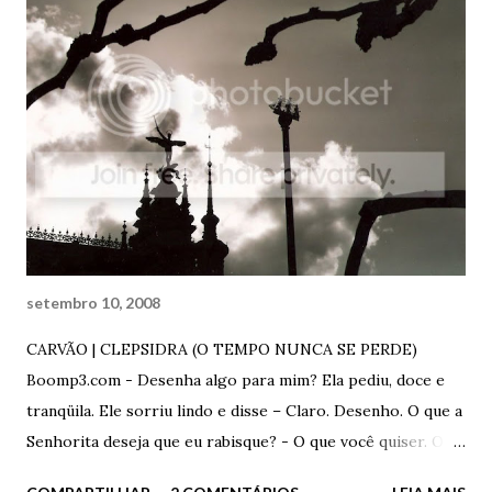
Posso te dar um beijo? - Claro – ele respondeu, abraçando
e apertando os seus lábios contra os dela. E o beijo acabou.
E ele virou e foi embora. Sem olhar para trás. Assim que ele
saiu do apartamento, ela, trêmula, abriu o envelope. O
desenho era lindo. Um coração partido sobre carvão e
nanquim. Um coração devastado e partido. E uma frase
curta: be happy | good luck. Ela apertou o desenho contra o
peito e chorou e chorou e chorou como se –
definitivamente – não houvesse amanhã. Assim que entrou
no elevador, ele abri...
setembro 10, 2008
CARVÃO | CLEPSIDRA (O TEMPO NUNCA SE PERDE)
Boomp3.com - Desenha algo para mim? Ela pediu, doce e
tranqüila. Ele sorriu lindo e disse – Claro. Desenho. O que a
Senhorita deseja que eu rabisque? - O que você quiser. O
que te inspirar em mim. Qualquer coisa. Ele pegou o carvão