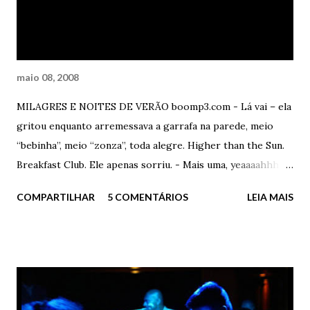
péssimo companheiro, péssimo amigo, pés... tá, tá bom,
posso escutar sua voz aguda dizendo “ Pára com esta auto-
comiseração, caralho. Você não é tão importante a...
maio 08, 2008
MILAGRES E NOITES DE VERÃO boomp3.com - Lá vai – ela
gritou enquanto arremessava a garrafa na parede, meio
“bebinha”, meio “zonza”, toda alegre. Higher than the Sun.
Breakfast Club. Ele apenas sorriu. - Mais uma, yeaaaahhh –
ela gritou de novo, antes de arremessar a segunda garrafa
COMPARTILHAR
5 COMENTÁRIOS
LEIA MAIS
long neck de cerveja na mesma parede. - Deste jeito os
vizinhos vão reclamar, chamar a polícia, nos bater, sei lá –
ele disse. Disse só para registrar, pois, na verdade, ele
pouco se importava com as conseqüências daquilo tudo. Ela
olhou para ele de uma forma divertida e adoravelmente
negligente. A mesma forma divertida e negligente que ele