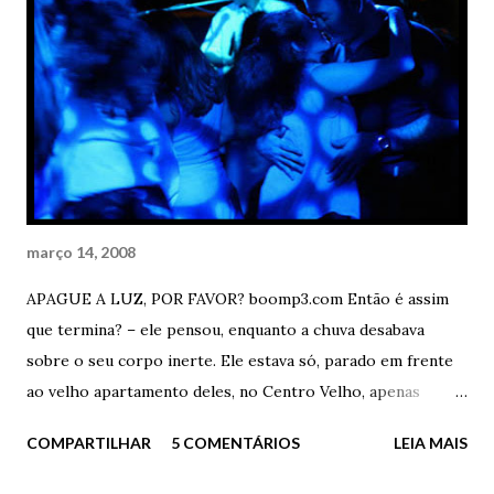
estava tão acostumado a curtir ao longo daqueles mais de
cinco anos de amizade e delírio. – Quer saber? Quero que
os vizinhos se fodam – gritou e caiu na gargalhada – Olhe
para nós. Olhe. Bêbados como qualquer coisa, hein?
Bêbados e sentados numa quebradinha de uma vila escura,
enquanto todos estão lá dentro bebendo, dançando,
fumando, amando. Enquanto a festa come solta ...
março 14, 2008
APAGUE A LUZ, POR FAVOR? boomp3.com Então é assim
que termina? – ele pensou, enquanto a chuva desabava
sobre o seu corpo inerte. Ele estava só, parado em frente
ao velho apartamento deles, no Centro Velho, apenas
olhando o passado. Acaba assim? Desta forma idiota? Eu
COMPARTILHAR
5 COMENTÁRIOS
LEIA MAIS
aqui, parado como um imbecil na frente da minha ex-casa,
debaixo de chuva torrencial e com uma mochila cheia de