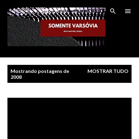
Pular para o conteúdo principal
P
Mostrando postagens de
MOSTRAR TUDO
o
2008
s
t
a
g
e
n
s