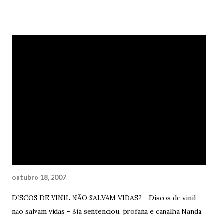
apenas sorriu. Nada respondeu. - Diz – ele insistiu – Você
me acha velho ou gordo ou falso demais? Ela abriu o seu
mais delicioso sorriso. Nada disse mais uma vez. Ele ficou
irritado – Não vai dizer nada, porra? – berrou – Não
percebe a minha barba de velho? Minhas manchas
vermelhas no rosto? Você é cega ou o quê? Ela apenas
consentiu com sua cabeça recheada de cabelos negros
soltos e disse tranquila – Não vou dizer porra nenhuma.
Preciso? Você não percebe no meu olhar os meus
sentimentos? Coitado - Te amo, porra. Apenas isto – disse,
com afeto, açúcar e amor. Muito amor. Ele sorriu
constrangido. Ela disse – Trouxa. Ele concordou...
outubro 18, 2007
DISCOS DE VINIL NÃO SALVAM VIDAS? - Discos de vinil
não salvam vidas - Bia sentenciou, profana e canalha Nanda