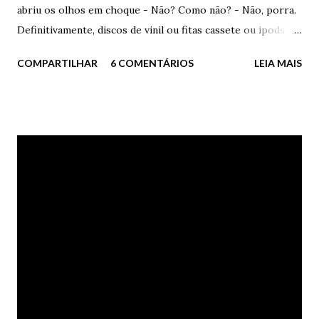
abriu os olhos em choque - Não? Como não? - Não, porra.
Definitivamente, discos de vinil ou fitas cassete ou ipods ou
seja lá o diabo, não salvam vidas. Não. - Você enlouqueceu? -
COMPARTILHAR
6 COMENTÁRIOS
LEIA MAIS
disse Nanda. Bia sorriu um sorriso sinistro, triste,
inadequado à felicidade. Adequado ao seu momento. - Claro
que salvam. Se você não desistir de se matar ao ouvir
Marvin Gaye e Tammi Terrell juntos e cantando
apaixonadamente, então não sei o que mais pode te ajudar. -
Nhá. Isso é para você, ingênua e esperançosa. - Se eu me
fodesse, não me afogaria em etanol barato. Me afogaria em
lágrimas ao som de um bom soul dos 60s. Estaria salva. -
Que patético. - Você precisa de um choque de realidade.
Um choque de vida. Você precisa de cores. = Vai começar. Já
te disse para parar - pediu Bia. - Parar nada. Você precisa
mesmo. De vida, porra. - Pára de encher. Você está me
irritando - disse Bia. - Eu preciso ...