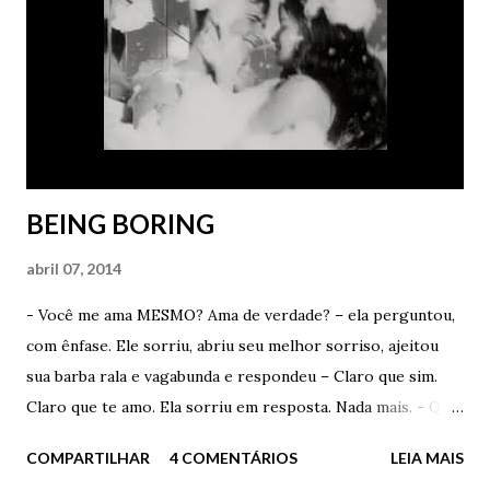
mesmo. - Você é um idiota de verdade – ela disse com
carinho. - Mas não basta sonhar. Tem que me contar os
detalhes depois – ele afirmou como um babaca apaixonado.
- Vou tentar. Prometo que vou tentar. Antes de tomar o
meu Lexotan e dormir como um anjo, vou mentalizar muito
para ter um sonho cont...
BEING BORING
abril 07, 2014
- Você me ama MESMO? Ama de verdade? – ela perguntou,
com ênfase. Ele sorriu, abriu seu melhor sorriso, ajeitou
sua barba rala e vagabunda e respondeu – Claro que sim.
Claro que te amo. Ela sorriu em resposta. Nada mais. - Qual
a razão da pergunta? – ele disse – Você me acha velho
COMPARTILHAR
4 COMENTÁRIOS
LEIA MAIS
demais? – perguntou – Me acha mentiroso? – insistiu. Ela