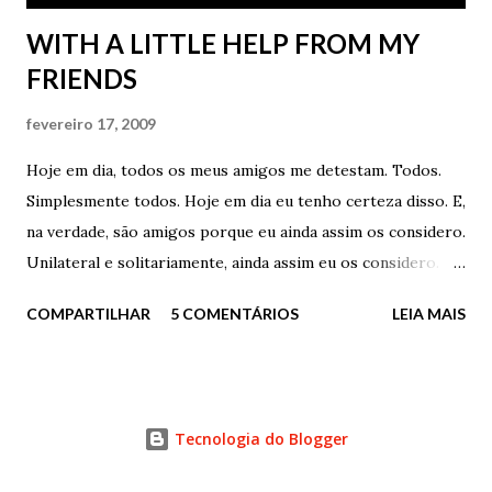
WITH A LITTLE HELP FROM MY
FRIENDS
fevereiro 17, 2009
Hoje em dia, todos os meus amigos me detestam. Todos.
Simplesmente todos. Hoje em dia eu tenho certeza disso. E,
na verdade, são amigos porque eu ainda assim os considero.
Unilateral e solitariamente, ainda assim eu os considero.
Mas, triste, eu sei que apenas eu ainda os considero. No
COMPARTILHAR
5 COMENTÁRIOS
LEIA MAIS
meu pequeno e inchado coração, eles ainda são meus
amigos. Recuso a aceitar o oposto. Recuso a reconhecer o
contrário. Simplesmente recuso. E o que eu fiz de tão
grave? Tudo. Simplesmente tudo. Cometi os piores erros
Tecnologia do Blogger
que se pode cometer. Menti, fraudei, trapaceei, não fui
sincero, errei, não acertei, quis, não quis, fugi, corri,