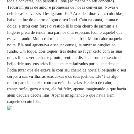
toda a conversa, não perdeu a linha (ao menos no seu conceito).
Trocaram juras de amor e promessas de novas conversas. Novas e
deliciosas conversas. Desligaram. Ela? Acendeu duas velas coloridas,
baixou a luz do quarto e ligou o seu Ipod. Caiu na cama, insana e
doida, e tirou com força o vestido lilás com cheiro de jasmim e a
lingerie preta de renda fina para os dias especiais (como aquele) que
estava usando. Muito calor naquela cidade fria. Muito calor naquela
noite. Ela mal aguentava e sequer conseguia ouvir as canções ao
fundo. Um toque, dois toques, três dedos no lugar certo com as suas
unhas lindas vermelhas e pronto, sentiu a distância sumir e sentiu o
beijo dele nos seus seios lindamente enfatizados por aquele decote.
Podia jurar que ele estava lá com seu cheiro de hortelã, beijando o seu
corpo, a sua virilha, as suas coxas e os seus joelhos. Ele? Fez algo
muito parecido a ela, com exceção das velas. Repleto de calor,
transpiração, gozo e suor, ele foi feliz, apenas imaginando o que havia
além daquele decote lilás. Apenas imaginando o que havia além
daquele decote lilás.