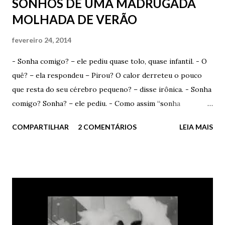
SONHOS DE UMA MADRUGADA
MOLHADA DE VERÃO
fevereiro 24, 2014
- Sonha comigo? – ele pediu quase tolo, quase infantil. - O
quê? – ela respondeu – Pirou? O calor derreteu o pouco
que resta do seu cérebro pequeno? – disse irônica. - Sonha
comigo? Sonha? – ele pediu. - Como assim “sonha
comigo”? Você acha que eu escolho os devaneios que tenho
COMPARTILHAR
2 COMENTÁRIOS
LEIA MAIS
durante a madrugada? Acha que consigo selecionar com o
que vou sonhar? – ironizou. - Talvez. Se você quiser muito,
pode até conseguir. Quem sabe? Ela sorriu e fez um
carinho fofo em seus cabelos curtos. Admirou seus olhos
verdes e apenas sorriu. - Por favor? – ele insistiu – Você
me disse que sonhou comigo outra noite. Porra, quem sabe
consegue repetir a façanha. Vou ficar muito feliz. Muito