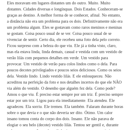
Eles moravam em lugares distantes um do outro. Muito. Muito
distantes. Cidades diversas e longínquas. Dois Estados. Conheceram-se
graças ao destino. A melhor forma de se conhecer, afinal. No entanto,
a distância não era um problema para os dois. Definitivamente não era
um problema algum. Eles se gostavam como raros meninos e meninas
se gostam. Coisa pouco usual de se ver. Coisa pouco usual de se
vivenciar de sentir. Certo dia, ele recebeu uma foto dela pelo correio.
Ficou surpreso com a beleza do que viu. Ele já a tinha visto, claro,
mas ela estava linda, linda demais, casual e vestida com um vestido de
verão lilás com pequenos detalhes em verde. Um vestido para
provocar. Um vestido de verão para colos lindos como o dela. Para
poucos decotes privilegiados e poucos seios deliciosos. Como os seios
dela. Vestido lindo. Lindo vestido lilás. E ele enlouqueceu. Não
acreditou na perfeição da foto e nos detalhes incertos do que ele NÃO
via além do vestido. O desenho que alguém fez dela. Como pode?
Amou o que viu. É preciso estar sempre por um triz. É preciso sempre
estar por um triz. Ligou para ela imediatamente. Ela atendeu. Ele
agradeceu. Ela sorriu. Ele tremeu. Ela também. Falaram durante horas
sobre o que devia e o que não deveria ser dito. Ótimo. Um calor
insano tomou conta do corpo dos dois. Insano. Ele não parava de
elogiar o seu belo (decote) vestido lilás. Tentou ser gentil e, durante