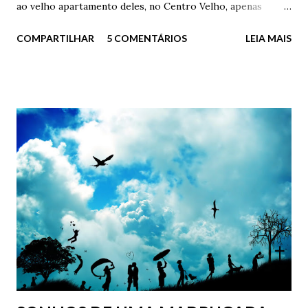
ao velho apartamento deles, no Centro Velho, apenas
olhando o passado. Acaba assim? Desta forma idiota? Eu
COMPARTILHAR
5 COMENTÁRIOS
LEIA MAIS
aqui, parado como um imbecil na frente da minha ex-casa,
debaixo de chuva torrencial e com uma mochila cheia de
livros e fotos rasgadas? - Quer ajuda, doutor? – perguntou
o porteiro, sempre gentil - Está chovendo demais e o
Senhor aí, parado na “trovoada”. - Não, obrigado Carlos. Já
estou indo – ele respondeu, seco – Já estou indo. Ficou em
silêncio por alguns instantes, apenas sentindo o sabor das
lágrimas e da chuva. Após tentar acender um cigarro
molhado, virou e foi embora de vez daquele lugar. E foi
embora para sempre do único lugar em que ele foi, por
algum tempo, verdadeiramente feliz. O único lugar em que
ele foi, por algum tempo, verdadeiramente apaixonado. ...
Mas, e como começa? Começa com um toque, com um
gesto...