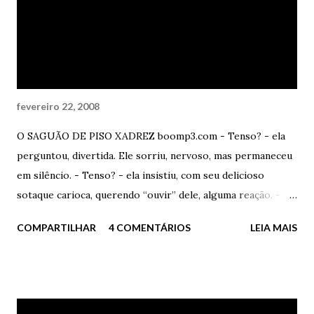
Preciso? Você não percebe no meu olhar os meus
sentimentos? Coitado - Te amo, porra. Apenas isto – disse,
com afeto, açúcar e amor. Muito amor. Ele sorriu
constrangido. Ela disse – Trouxa. Ele concordou...
fevereiro 22, 2008
O SAGUÃO DE PISO XADREZ boomp3.com - Tenso? - ela
perguntou, divertida. Ele sorriu, nervoso, mas permaneceu
em silêncio. - Tenso? - ela insistiu, com seu delicioso
sotaque carioca, querendo “ouvir” dele, alguma reação. -
Claro que não - ele mentiu. Ela deu uma risada alta, solta e
COMPARTILHAR
4 COMENTÁRIOS
LEIA MAIS
deliciosa - Você mente mal, garoto, muito mal. Ele olhou
para o alto, como a buscar um auxílio divino de coragem
que, definitivamente, não viria naquele momento. - E você?
- ele disse – Aonde está? - Perto, muito perto - ela
respondeu. - Será? Será que não desistiu? Será que não