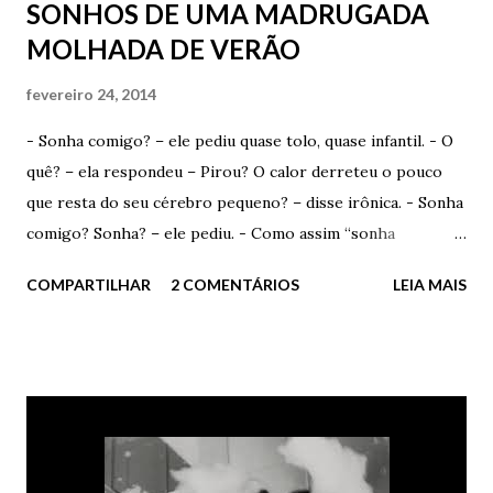
SONHOS DE UMA MADRUGADA
MOLHADA DE VERÃO
fevereiro 24, 2014
- Sonha comigo? – ele pediu quase tolo, quase infantil. - O
quê? – ela respondeu – Pirou? O calor derreteu o pouco
que resta do seu cérebro pequeno? – disse irônica. - Sonha
comigo? Sonha? – ele pediu. - Como assim “sonha
comigo”? Você acha que eu escolho os devaneios que tenho
COMPARTILHAR
2 COMENTÁRIOS
LEIA MAIS
durante a madrugada? Acha que consigo selecionar com o
que vou sonhar? – ironizou. - Talvez. Se você quiser muito,
pode até conseguir. Quem sabe? Ela sorriu e fez um
carinho fofo em seus cabelos curtos. Admirou seus olhos
verdes e apenas sorriu. - Por favor? – ele insistiu – Você
me disse que sonhou comigo outra noite. Porra, quem sabe
consegue repetir a façanha. Vou ficar muito feliz. Muito