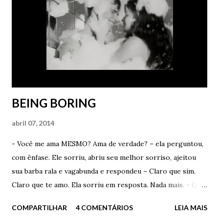
mesmo. - Você é um idiota de verdade – ela disse com
carinho. - Mas não basta sonhar. Tem que me contar os
detalhes depois – ele afirmou como um babaca apaixonado.
- Vou tentar. Prometo que vou tentar. Antes de tomar o
meu Lexotan e dormir como um anjo, vou mentalizar muito
para ter um sonho cont...
BEING BORING
abril 07, 2014
- Você me ama MESMO? Ama de verdade? – ela perguntou,
com ênfase. Ele sorriu, abriu seu melhor sorriso, ajeitou
sua barba rala e vagabunda e respondeu – Claro que sim.
Claro que te amo. Ela sorriu em resposta. Nada mais. - Qual
a razão da pergunta? – ele disse – Você me acha velho
COMPARTILHAR
4 COMENTÁRIOS
LEIA MAIS
demais? – perguntou – Me acha mentiroso? – insistiu. Ela