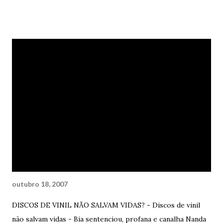
apenas sorriu. Nada respondeu. - Diz – ele insistiu – Você
me acha velho ou gordo ou falso demais? Ela abriu o seu
mais delicioso sorriso. Nada disse mais uma vez. Ele ficou
irritado – Não vai dizer nada, porra? – berrou – Não
percebe a minha barba de velho? Minhas manchas
vermelhas no rosto? Você é cega ou o quê? Ela apenas
consentiu com sua cabeça recheada de cabelos negros
soltos e disse tranquila – Não vou dizer porra nenhuma.
Preciso? Você não percebe no meu olhar os meus
sentimentos? Coitado - Te amo, porra. Apenas isto – disse,
com afeto, açúcar e amor. Muito amor. Ele sorriu
constrangido. Ela disse – Trouxa. Ele concordou...
outubro 18, 2007
DISCOS DE VINIL NÃO SALVAM VIDAS? - Discos de vinil
não salvam vidas - Bia sentenciou, profana e canalha Nanda