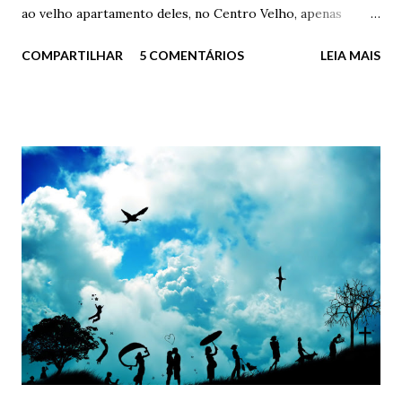
ao velho apartamento deles, no Centro Velho, apenas
olhando o passado. Acaba assim? Desta forma idiota? Eu
COMPARTILHAR
5 COMENTÁRIOS
LEIA MAIS
aqui, parado como um imbecil na frente da minha ex-casa,
debaixo de chuva torrencial e com uma mochila cheia de
livros e fotos rasgadas? - Quer ajuda, doutor? – perguntou
o porteiro, sempre gentil - Está chovendo demais e o
Senhor aí, parado na “trovoada”. - Não, obrigado Carlos. Já
estou indo – ele respondeu, seco – Já estou indo. Ficou em
silêncio por alguns instantes, apenas sentindo o sabor das
lágrimas e da chuva. Após tentar acender um cigarro
molhado, virou e foi embora de vez daquele lugar. E foi
embora para sempre do único lugar em que ele foi, por
algum tempo, verdadeiramente feliz. O único lugar em que
ele foi, por algum tempo, verdadeiramente apaixonado. ...
Mas, e como começa? Começa com um toque, com um
gesto...