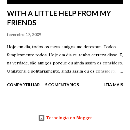
WITH A LITTLE HELP FROM MY
FRIENDS
fevereiro 17, 2009
Hoje em dia, todos os meus amigos me detestam. Todos.
Simplesmente todos. Hoje em dia eu tenho certeza disso. E,
na verdade, são amigos porque eu ainda assim os considero.
Unilateral e solitariamente, ainda assim eu os considero.
Mas, triste, eu sei que apenas eu ainda os considero. No
COMPARTILHAR
5 COMENTÁRIOS
LEIA MAIS
meu pequeno e inchado coração, eles ainda são meus
amigos. Recuso a aceitar o oposto. Recuso a reconhecer o
contrário. Simplesmente recuso. E o que eu fiz de tão
grave? Tudo. Simplesmente tudo. Cometi os piores erros
Tecnologia do Blogger
que se pode cometer. Menti, fraudei, trapaceei, não fui
sincero, errei, não acertei, quis, não quis, fugi, corri,