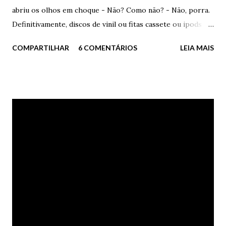
abriu os olhos em choque - Não? Como não? - Não, porra.
Definitivamente, discos de vinil ou fitas cassete ou ipods ou
seja lá o diabo, não salvam vidas. Não. - Você enlouqueceu? -
COMPARTILHAR
6 COMENTÁRIOS
LEIA MAIS
disse Nanda. Bia sorriu um sorriso sinistro, triste,
inadequado à felicidade. Adequado ao seu momento. - Claro
que salvam. Se você não desistir de se matar ao ouvir
Marvin Gaye e Tammi Terrell juntos e cantando
apaixonadamente, então não sei o que mais pode te ajudar. -
Nhá. Isso é para você, ingênua e esperançosa. - Se eu me
fodesse, não me afogaria em etanol barato. Me afogaria em
lágrimas ao som de um bom soul dos 60s. Estaria salva. -
Que patético. - Você precisa de um choque de realidade.
Um choque de vida. Você precisa de cores. = Vai começar. Já
te disse para parar - pediu Bia. - Parar nada. Você precisa
mesmo. De vida, porra. - Pára de encher. Você está me
irritando - disse Bia. - Eu preciso ...