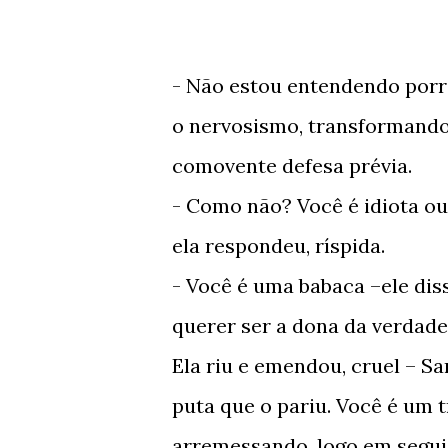
- Não estou entendendo porra
o nervosismo, transformando
comovente defesa prévia.
- Como não? Você é idiota ou 
ela respondeu, ríspida.
- Você é uma babaca –ele diss
querer ser a dona da verdade
Ela riu e emendou, cruel – S
puta que o pariu. Você é um t
arremessando, logo em segu