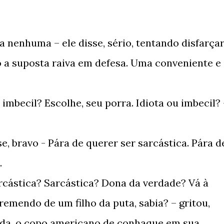
 nenhuma – ele disse, sério, tentando disfarça
 a suposta raiva em defesa. Uma conveniente e
imbecil? Escolhe, seu porra. Idiota ou imbecil? 
e, bravo - Pára de querer ser sarcástica. Pára d
.
arcástica? Sarcástica? Dona da verdade? Vá à
remendo de um filho da puta, sabia? – gritou,
ida, o copo americano de conhaque em sua