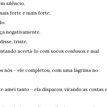
em silêncio.
ais forte e mais forte.
lo.
eça negativamente.
isse, triste.
 tentando acertá-lo com socos confusos e mal
os nós – ele completou, com uma lágrima no
 te amei tanto – ela disparou, virando as costas 