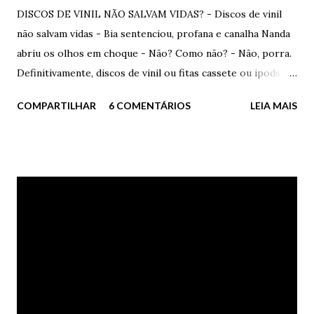
DISCOS DE VINIL NÃO SALVAM VIDAS? - Discos de vinil
não salvam vidas - Bia sentenciou, profana e canalha Nanda
abriu os olhos em choque - Não? Como não? - Não, porra.
Definitivamente, discos de vinil ou fitas cassete ou ipods ou
seja lá o diabo, não salvam vidas. Não. - Você enlouqueceu? -
COMPARTILHAR
6 COMENTÁRIOS
LEIA MAIS
disse Nanda. Bia sorriu um sorriso sinistro, triste,
inadequado à felicidade. Adequado ao seu momento. - Claro
que salvam. Se você não desistir de se matar ao ouvir
Marvin Gaye e Tammi Terrell juntos e cantando
apaixonadamente, então não sei o que mais pode te ajudar. -
Nhá. Isso é para você, ingênua e esperançosa. - Se eu me
fodesse, não me afogaria em etanol barato. Me afogaria em
lágrimas ao som de um bom soul dos 60s. Estaria salva. -
Que patético. - Você precisa de um choque de realidade.
Um choque de vida. Você precisa de cores. = Vai começar. Já
te disse para parar - pediu Bia. - Parar nada. Você precisa