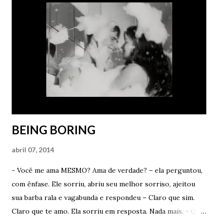
me disse que sonhou comigo outra noite. Porra, quem sabe
consegue repetir a façanha. Vou ficar muito feliz. Muito
mesmo. - Você é um idiota de verdade – ela disse com
carinho. - Mas não basta sonhar. Tem que me contar os
detalhes depois – ele afirmou como um babaca apaixonado.
- Vou tentar. Prometo que vou tentar. Antes de tomar o
meu Lexotan e dormir como um anjo, vou mentalizar muito
para ter um sonho cont...
BEING BORING
abril 07, 2014
- Você me ama MESMO? Ama de verdade? – ela perguntou,
com ênfase. Ele sorriu, abriu seu melhor sorriso, ajeitou
sua barba rala e vagabunda e respondeu – Claro que sim.
Claro que te amo. Ela sorriu em resposta. Nada mais. - Qual