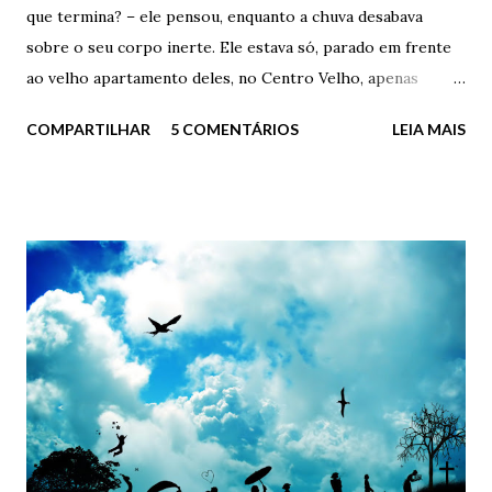
que termina? – ele pensou, enquanto a chuva desabava
sobre o seu corpo inerte. Ele estava só, parado em frente
ao velho apartamento deles, no Centro Velho, apenas
olhando o passado. Acaba assim? Desta forma idiota? Eu
COMPARTILHAR
5 COMENTÁRIOS
LEIA MAIS
aqui, parado como um imbecil na frente da minha ex-casa,
debaixo de chuva torrencial e com uma mochila cheia de
livros e fotos rasgadas? - Quer ajuda, doutor? – perguntou
o porteiro, sempre gentil - Está chovendo demais e o
Senhor aí, parado na “trovoada”. - Não, obrigado Carlos. Já
estou indo – ele respondeu, seco – Já estou indo. Ficou em
silêncio por alguns instantes, apenas sentindo o sabor das
lágrimas e da chuva. Após tentar acender um cigarro
molhado, virou e foi embora de vez daquele lugar. E foi
embora para sempre do único lugar em que ele foi, por
algum tempo, verdadeiramente feliz. O único lugar em que
ele foi, por algum tempo, verdadeiramente apaixonado. ...