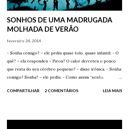
Mas, e como começa? Começa com um toque, com um
gesto...
SONHOS DE UMA MADRUGADA
MOLHADA DE VERÃO
fevereiro 24, 2014
- Sonha comigo? – ele pediu quase tolo, quase infantil. - O
quê? – ela respondeu – Pirou? O calor derreteu o pouco
que resta do seu cérebro pequeno? – disse irônica. - Sonha
comigo? Sonha? – ele pediu. - Como assim “sonha
comigo”? Você acha que eu escolho os devaneios que tenho
COMPARTILHAR
2 COMENTÁRIOS
LEIA MAIS
durante a madrugada? Acha que consigo selecionar com o
que vou sonhar? – ironizou. - Talvez. Se você quiser muito,
pode até conseguir. Quem sabe? Ela sorriu e fez um
carinho fofo em seus cabelos curtos. Admirou seus olhos
verdes e apenas sorriu. - Por favor? – ele insistiu – Você