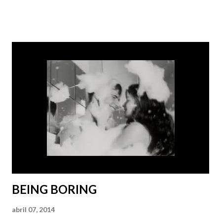
que vou sonhar? – ironizou. - Talvez. Se você quiser muito,
pode até conseguir. Quem sabe? Ela sorriu e fez um
carinho fofo em seus cabelos curtos. Admirou seus olhos
verdes e apenas sorriu. - Por favor? – ele insistiu – Você
me disse que sonhou comigo outra noite. Porra, quem sabe
consegue repetir a façanha. Vou ficar muito feliz. Muito
mesmo. - Você é um idiota de verdade – ela disse com
carinho. - Mas não basta sonhar. Tem que me contar os
detalhes depois – ele afirmou como um babaca apaixonado.
- Vou tentar. Prometo que vou tentar. Antes de tomar o
meu Lexotan e dormir como um anjo, vou mentalizar muito
para ter um sonho cont...
BEING BORING
abril 07, 2014