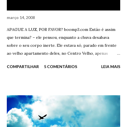
março 14, 2008
APAGUE A LUZ, POR FAVOR? boomp3.com Então é assim
que termina? – ele pensou, enquanto a chuva desabava
sobre o seu corpo inerte. Ele estava só, parado em frente
ao velho apartamento deles, no Centro Velho, apenas
olhando o passado. Acaba assim? Desta forma idiota? Eu
COMPARTILHAR
5 COMENTÁRIOS
LEIA MAIS
aqui, parado como um imbecil na frente da minha ex-casa,
debaixo de chuva torrencial e com uma mochila cheia de
livros e fotos rasgadas? - Quer ajuda, doutor? – perguntou
o porteiro, sempre gentil - Está chovendo demais e o
Senhor aí, parado na “trovoada”. - Não, obrigado Carlos. Já
estou indo – ele respondeu, seco – Já estou indo. Ficou em
silêncio por alguns instantes, apenas sentindo o sabor das
lágrimas e da chuva. Após tentar acender um cigarro