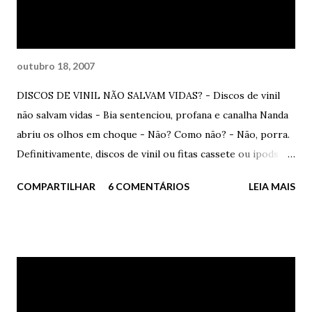
com afeto, açúcar e amor. Muito amor. Ele sorriu
constrangido. Ela disse – Trouxa. Ele concordou...
outubro 18, 2007
DISCOS DE VINIL NÃO SALVAM VIDAS? - Discos de vinil
não salvam vidas - Bia sentenciou, profana e canalha Nanda
abriu os olhos em choque - Não? Como não? - Não, porra.
Definitivamente, discos de vinil ou fitas cassete ou ipods ou
seja lá o diabo, não salvam vidas. Não. - Você enlouqueceu? -
COMPARTILHAR
6 COMENTÁRIOS
LEIA MAIS
disse Nanda. Bia sorriu um sorriso sinistro, triste,
inadequado à felicidade. Adequado ao seu momento. - Claro
que salvam. Se você não desistir de se matar ao ouvir
Marvin Gaye e Tammi Terrell juntos e cantando
apaixonadamente, então não sei o que mais pode te ajudar. -
Nhá. Isso é para você, ingênua e esperançosa. - Se eu me
fodesse, não me afogaria em etanol barato. Me afogaria em