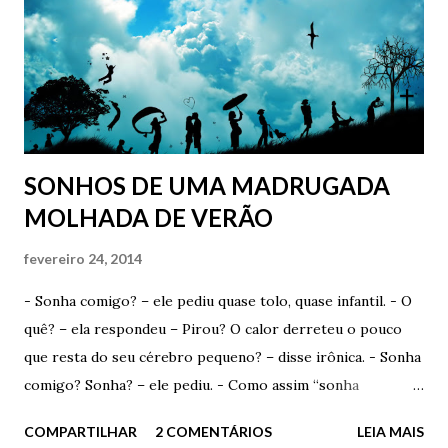
molhado, virou e foi embora de vez daquele lugar. E foi
embora para sempre do único lugar em que ele foi, por
algum tempo, verdadeiramente feliz. O único lugar em que
ele foi, por algum tempo, verdadeiramente apaixonado. ...
Mas, e como começa? Começa com um toque, com um
gesto...
SONHOS DE UMA MADRUGADA
MOLHADA DE VERÃO
fevereiro 24, 2014
- Sonha comigo? – ele pediu quase tolo, quase infantil. - O
quê? – ela respondeu – Pirou? O calor derreteu o pouco
que resta do seu cérebro pequeno? – disse irônica. - Sonha
comigo? Sonha? – ele pediu. - Como assim “sonha
comigo”? Você acha que eu escolho os devaneios que tenho
COMPARTILHAR
2 COMENTÁRIOS
LEIA MAIS
durante a madrugada? Acha que consigo selecionar com o