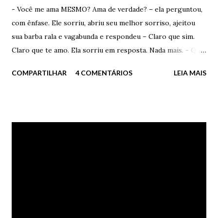
- Você me ama MESMO? Ama de verdade? – ela perguntou,
com ênfase. Ele sorriu, abriu seu melhor sorriso, ajeitou
sua barba rala e vagabunda e respondeu – Claro que sim.
Claro que te amo. Ela sorriu em resposta. Nada mais. - Qual
a razão da pergunta? – ele disse – Você me acha velho
COMPARTILHAR
4 COMENTÁRIOS
LEIA MAIS
demais? – perguntou – Me acha mentiroso? – insistiu. Ela
apenas sorriu. Nada respondeu. - Diz – ele insistiu – Você
me acha velho ou gordo ou falso demais? Ela abriu o seu
mais delicioso sorriso. Nada disse mais uma vez. Ele ficou
irritado – Não vai dizer nada, porra? – berrou – Não
percebe a minha barba de velho? Minhas manchas
vermelhas no rosto? Você é cega ou o quê? Ela apenas
consentiu com sua cabeça recheada de cabelos negros
soltos e disse tranquila – Não vou dizer porra nenhuma.
Preciso? Você não percebe no meu olhar os meus
sentimentos? Coitado - Te amo, porra. Apenas isto – disse,