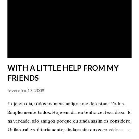
lágrimas ao som de um bom soul dos 60s. Estaria salva. -
Que patético. - Você precisa de um choque de realidade.
Um choque de vida. Você precisa de cores. = Vai começar. Já
te disse para parar - pediu Bia. - Parar nada. Você precisa
mesmo. De vida, porra. - Pára de encher. Você está me
irritando - disse Bia. - Eu preciso ...
WITH A LITTLE HELP FROM MY
FRIENDS
fevereiro 17, 2009
Hoje em dia, todos os meus amigos me detestam. Todos.
Simplesmente todos. Hoje em dia eu tenho certeza disso. E,
na verdade, são amigos porque eu ainda assim os considero.
Unilateral e solitariamente, ainda assim eu os considero.
Mas, triste, eu sei que apenas eu ainda os considero. No