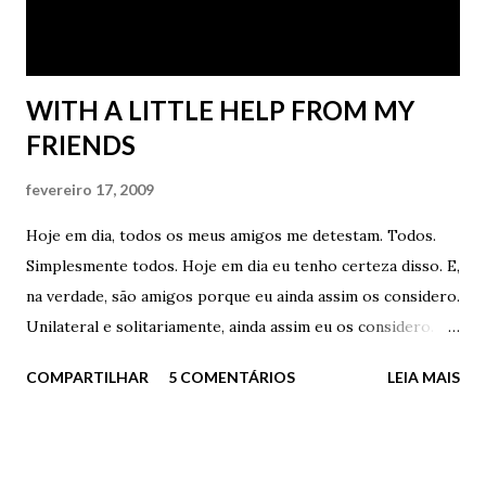
mesmo. De vida, porra. - Pára de encher. Você está me
irritando - disse Bia. - Eu preciso ...
WITH A LITTLE HELP FROM MY
FRIENDS
fevereiro 17, 2009
Hoje em dia, todos os meus amigos me detestam. Todos.
Simplesmente todos. Hoje em dia eu tenho certeza disso. E,
na verdade, são amigos porque eu ainda assim os considero.
Unilateral e solitariamente, ainda assim eu os considero.
Mas, triste, eu sei que apenas eu ainda os considero. No
COMPARTILHAR
5 COMENTÁRIOS
LEIA MAIS
meu pequeno e inchado coração, eles ainda são meus
amigos. Recuso a aceitar o oposto. Recuso a reconhecer o
contrário. Simplesmente recuso. E o que eu fiz de tão
grave? Tudo. Simplesmente tudo. Cometi os piores erros