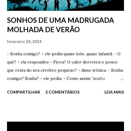
Mas, e como começa? Começa com um toque, com um
gesto...
SONHOS DE UMA MADRUGADA
MOLHADA DE VERÃO
fevereiro 24, 2014
- Sonha comigo? – ele pediu quase tolo, quase infantil. - O
quê? – ela respondeu – Pirou? O calor derreteu o pouco
que resta do seu cérebro pequeno? – disse irônica. - Sonha
comigo? Sonha? – ele pediu. - Como assim “sonha
comigo”? Você acha que eu escolho os devaneios que tenho
COMPARTILHAR
2 COMENTÁRIOS
LEIA MAIS
durante a madrugada? Acha que consigo selecionar com o
que vou sonhar? – ironizou. - Talvez. Se você quiser muito,
pode até conseguir. Quem sabe? Ela sorriu e fez um
carinho fofo em seus cabelos curtos. Admirou seus olhos
verdes e apenas sorriu. - Por favor? – ele insistiu – Você