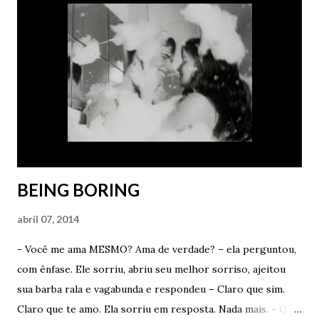
me disse que sonhou comigo outra noite. Porra, quem sabe
consegue repetir a façanha. Vou ficar muito feliz. Muito
mesmo. - Você é um idiota de verdade – ela disse com
carinho. - Mas não basta sonhar. Tem que me contar os
detalhes depois – ele afirmou como um babaca apaixonado.
- Vou tentar. Prometo que vou tentar. Antes de tomar o
meu Lexotan e dormir como um anjo, vou mentalizar muito
para ter um sonho cont...
BEING BORING
abril 07, 2014
- Você me ama MESMO? Ama de verdade? – ela perguntou,
com ênfase. Ele sorriu, abriu seu melhor sorriso, ajeitou
sua barba rala e vagabunda e respondeu – Claro que sim.
Claro que te amo. Ela sorriu em resposta. Nada mais. - Qual