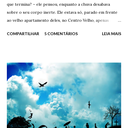
que termina? – ele pensou, enquanto a chuva desabava
sobre o seu corpo inerte. Ele estava só, parado em frente
ao velho apartamento deles, no Centro Velho, apenas
olhando o passado. Acaba assim? Desta forma idiota? Eu
COMPARTILHAR
5 COMENTÁRIOS
LEIA MAIS
aqui, parado como um imbecil na frente da minha ex-casa,
debaixo de chuva torrencial e com uma mochila cheia de
livros e fotos rasgadas? - Quer ajuda, doutor? – perguntou
o porteiro, sempre gentil - Está chovendo demais e o
Senhor aí, parado na “trovoada”. - Não, obrigado Carlos. Já
estou indo – ele respondeu, seco – Já estou indo. Ficou em
silêncio por alguns instantes, apenas sentindo o sabor das
lágrimas e da chuva. Após tentar acender um cigarro
molhado, virou e foi embora de vez daquele lugar. E foi
embora para sempre do único lugar em que ele foi, por
algum tempo, verdadeiramente feliz. O único lugar em que
ele foi, por algum tempo, verdadeiramente apaixonado. ...