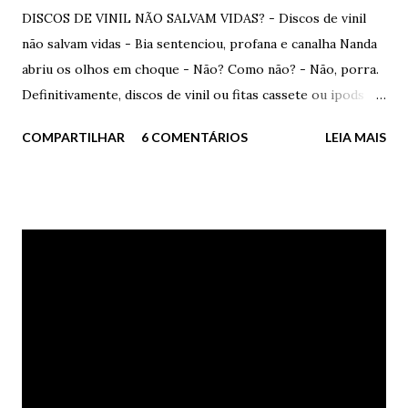
DISCOS DE VINIL NÃO SALVAM VIDAS? - Discos de vinil
não salvam vidas - Bia sentenciou, profana e canalha Nanda
abriu os olhos em choque - Não? Como não? - Não, porra.
Definitivamente, discos de vinil ou fitas cassete ou ipods ou
seja lá o diabo, não salvam vidas. Não. - Você enlouqueceu? -
COMPARTILHAR
6 COMENTÁRIOS
LEIA MAIS
disse Nanda. Bia sorriu um sorriso sinistro, triste,
inadequado à felicidade. Adequado ao seu momento. - Claro
que salvam. Se você não desistir de se matar ao ouvir
Marvin Gaye e Tammi Terrell juntos e cantando
apaixonadamente, então não sei o que mais pode te ajudar. -
Nhá. Isso é para você, ingênua e esperançosa. - Se eu me
fodesse, não me afogaria em etanol barato. Me afogaria em
lágrimas ao som de um bom soul dos 60s. Estaria salva. -
Que patético. - Você precisa de um choque de realidade.
Um choque de vida. Você precisa de cores. = Vai começar. Já
te disse para parar - pediu Bia. - Parar nada. Você precisa