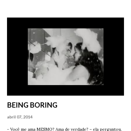
pode até conseguir. Quem sabe? Ela sorriu e fez um
carinho fofo em seus cabelos curtos. Admirou seus olhos
verdes e apenas sorriu. - Por favor? – ele insistiu – Você
me disse que sonhou comigo outra noite. Porra, quem sabe
consegue repetir a façanha. Vou ficar muito feliz. Muito
mesmo. - Você é um idiota de verdade – ela disse com
carinho. - Mas não basta sonhar. Tem que me contar os
detalhes depois – ele afirmou como um babaca apaixonado.
- Vou tentar. Prometo que vou tentar. Antes de tomar o
meu Lexotan e dormir como um anjo, vou mentalizar muito
para ter um sonho cont...
BEING BORING
abril 07, 2014
- Você me ama MESMO? Ama de verdade? – ela perguntou,