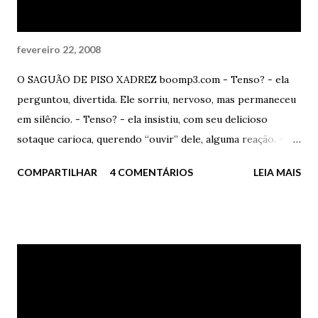
constrangido. Ela disse – Trouxa. Ele concordou...
fevereiro 22, 2008
O SAGUÃO DE PISO XADREZ boomp3.com - Tenso? - ela
perguntou, divertida. Ele sorriu, nervoso, mas permaneceu
em silêncio. - Tenso? - ela insistiu, com seu delicioso
sotaque carioca, querendo “ouvir” dele, alguma reação. -
Claro que não - ele mentiu. Ela deu uma risada alta, solta e
COMPARTILHAR
4 COMENTÁRIOS
LEIA MAIS
deliciosa - Você mente mal, garoto, muito mal. Ele olhou
para o alto, como a buscar um auxílio divino de coragem
que, definitivamente, não viria naquele momento. - E você?
- ele disse – Aonde está? - Perto, muito perto - ela
respondeu. - Será? Será que não desistiu? Será que não
decidiu nada diferente? – ele contra-atacou, querendo se
sentir seguro. - Você é tão tolo. Adoravelmente tolo e
infantil. - Infantil? Achei que não. Achei que fosse qualquer