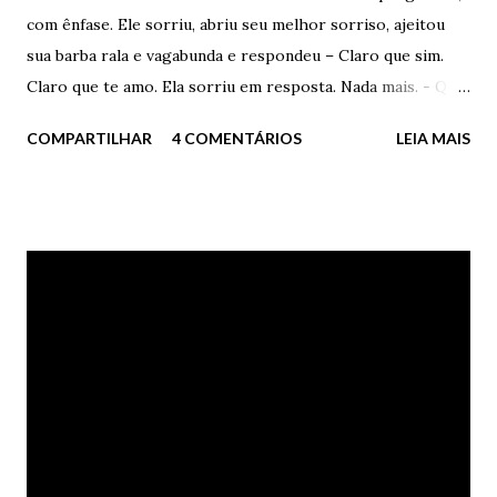
com ênfase. Ele sorriu, abriu seu melhor sorriso, ajeitou
sua barba rala e vagabunda e respondeu – Claro que sim.
Claro que te amo. Ela sorriu em resposta. Nada mais. - Qual
a razão da pergunta? – ele disse – Você me acha velho
COMPARTILHAR
4 COMENTÁRIOS
LEIA MAIS
demais? – perguntou – Me acha mentiroso? – insistiu. Ela
apenas sorriu. Nada respondeu. - Diz – ele insistiu – Você
me acha velho ou gordo ou falso demais? Ela abriu o seu
mais delicioso sorriso. Nada disse mais uma vez. Ele ficou
irritado – Não vai dizer nada, porra? – berrou – Não
percebe a minha barba de velho? Minhas manchas
vermelhas no rosto? Você é cega ou o quê? Ela apenas
consentiu com sua cabeça recheada de cabelos negros
soltos e disse tranquila – Não vou dizer porra nenhuma.
Preciso? Você não percebe no meu olhar os meus
sentimentos? Coitado - Te amo, porra. Apenas isto – disse,
com afeto, açúcar e amor. Muito amor. Ele sorriu