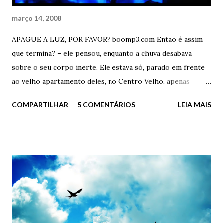
março 14, 2008
APAGUE A LUZ, POR FAVOR? boomp3.com Então é assim
que termina? – ele pensou, enquanto a chuva desabava
sobre o seu corpo inerte. Ele estava só, parado em frente
ao velho apartamento deles, no Centro Velho, apenas
olhando o passado. Acaba assim? Desta forma idiota? Eu
COMPARTILHAR
5 COMENTÁRIOS
LEIA MAIS
aqui, parado como um imbecil na frente da minha ex-casa,
debaixo de chuva torrencial e com uma mochila cheia de
livros e fotos rasgadas? - Quer ajuda, doutor? – perguntou
o porteiro, sempre gentil - Está chovendo demais e o
Senhor aí, parado na “trovoada”. - Não, obrigado Carlos. Já
estou indo – ele respondeu, seco – Já estou indo. Ficou em
silêncio por alguns instantes, apenas sentindo o sabor das
lágrimas e da chuva. Após tentar acender um cigarro
molhado, virou e foi embora de vez daquele lugar. E foi