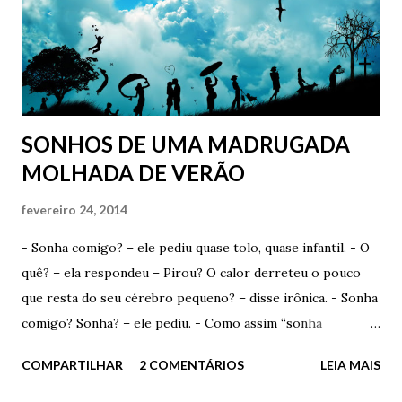
embora para sempre do único lugar em que ele foi, por
algum tempo, verdadeiramente feliz. O único lugar em que
ele foi, por algum tempo, verdadeiramente apaixonado. ...
Mas, e como começa? Começa com um toque, com um
gesto...
SONHOS DE UMA MADRUGADA
MOLHADA DE VERÃO
fevereiro 24, 2014
- Sonha comigo? – ele pediu quase tolo, quase infantil. - O
quê? – ela respondeu – Pirou? O calor derreteu o pouco
que resta do seu cérebro pequeno? – disse irônica. - Sonha
comigo? Sonha? – ele pediu. - Como assim “sonha
comigo”? Você acha que eu escolho os devaneios que tenho
COMPARTILHAR
2 COMENTÁRIOS
LEIA MAIS
durante a madrugada? Acha que consigo selecionar com o
que vou sonhar? – ironizou. - Talvez. Se você quiser muito,