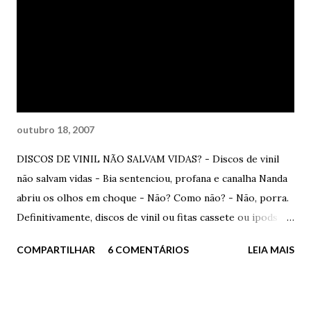
coisa, menos infantil. - Pois é, as pessoas tem a mania de se
enganar tão facilmente a seu próprio respeito - Então, é
isso? – ela perguntou – Você? - Aonde? - Atrás de você,
rapaz. Ela esqueceu o celular e pôde, finalmente, sentir a
voz tão conhecida invadir de v...
outubro 18, 2007
DISCOS DE VINIL NÃO SALVAM VIDAS? - Discos de vinil
não salvam vidas - Bia sentenciou, profana e canalha Nanda
abriu os olhos em choque - Não? Como não? - Não, porra.
Definitivamente, discos de vinil ou fitas cassete ou ipods ou
seja lá o diabo, não salvam vidas. Não. - Você enlouqueceu? -
COMPARTILHAR
6 COMENTÁRIOS
LEIA MAIS
disse Nanda. Bia sorriu um sorriso sinistro, triste,
inadequado à felicidade. Adequado ao seu momento. - Claro
que salvam. Se você não desistir de se matar ao ouvir