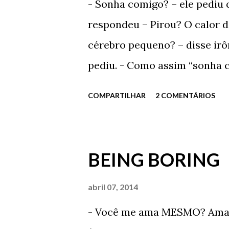
- Sonha comigo? – ele pediu q
lugar em que ele foi, por alg
respondeu – Pirou? O calor d
lugar em que ele foi, por alg
cérebro pequeno? – disse irô
Mas, e como começa? Começa
pediu. - Como assim “sonha 
devaneios que tenho durant
COMPARTILHAR
2 COMENTÁRIOS
selecionar com o que vou sonh
muito, pode até conseguir. Q
fofo em seus cabelos curtos.
BEING BORING
sorriu. - Por favor? – ele in
outra noite. Porra, quem sabe
abril 07, 2014
muito feliz. Muito mesmo. - V
- Você me ama MESMO? Ama d
com carinho. - Mas não bast