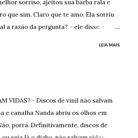
melhor sorriso, ajeitou sua barba rala e
 babaca apaixonado. - Vou tentar.
o que sim. Claro que te amo. Ela sorriu
es de tomar o meu Lexotan e dormir
l a razão da pergunta? – ele disse –
 muito para ter um sonho cont...
– perguntou – Me acha mentiroso? –
LEIA MAIS
ada respondeu. - Diz – ele insistiu – Você
lso demais? Ela abriu o seu mais
mais uma vez. Ele ficou irritado – Não vai
– Não percebe a minha barba de velho?
 VIDAS? - Discos de vinil não salvam
 rosto? Você é cega ou o quê? Ela
ana e canalha Nanda abriu os olhos em
beça recheada de cabelos negros soltos
o, porra. Definitivamente, discos de
dizer porra nenhuma. Preciso? Você não
s ou seja lá o diabo, não salvam vidas.
s sentimentos? Coitado - Te amo, porra.