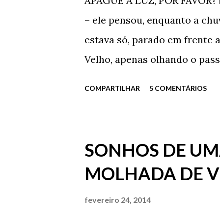
APAGUE A LUZ, POR FAVOR? 
– ele pensou, enquanto a chu
estava só, parado em frente 
Velho, apenas olhando o pass
Eu aqui, parado como um imbe
COMPARTILHAR
5 COMENTÁRIOS
de chuva torrencial e com um
rasgadas? - Quer ajuda, dout
- Está chovendo demais e o Se
SONHOS DE U
obrigado Carlos. Já estou ind
MOLHADA DE 
Ficou em silêncio por alguns
lágrimas e da chuva. Após te
fevereiro 24, 2014
foi embora de vez daquele lu