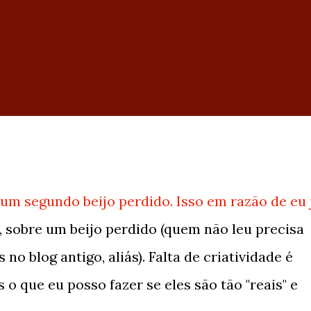
 um segundo beijo perdido. Isso em razão de eu 
z, sobre um beijo perdido (quem não leu precisa
no blog antigo, aliás). Falta de criatividade é
s o que eu posso fazer se eles são tão "reais" e