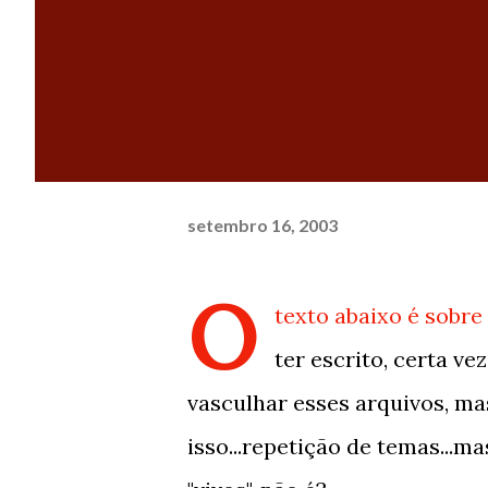
setembro 16, 2003
O
texto abaixo é sobre
ter escrito, certa ve
vasculhar esses arquivos, mas 
isso...repetição de temas...ma