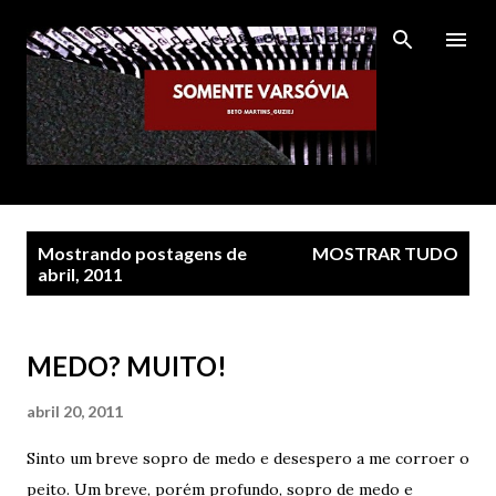
Pular para o conteúdo principal
P
Mostrando postagens de
MOSTRAR TUDO
o
abril, 2011
s
t
MEDO? MUITO!
a
g
abril 20, 2011
e
n
Sinto um breve sopro de medo e desespero a me corroer o
s
peito. Um breve, porém profundo, sopro de medo e