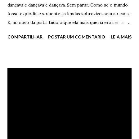
dançava e dançava e dançava. Sem parar. Como se o mundo
fosse explodir e somente as lendas sobrevivessem ao caos.
E, no meio da pista, tudo o que ela mais queria era ser uma
lenda. Sobrevivente do caos. Uma estória de fogo, sangue,
COMPARTILHAR
POSTAR UM COMENTÁRIO
LEIA MAIS
sêmem, gozo, batom, rímel, tequila, noite, vampiros, lua,
cigarros e canções de amor, canções de horror. E ela
dançava e dançava e dançava. Puro desejo. Teenage kicks.
Cada passo uma despedida, uma dança solitária de amor e
morte e noite. O seu habitat. O seu lugar. O seu mundo. O
seu cenário. - Você é linda – ele disse, tentando
interrompê-la, apenas para fazer parte do seu transe
insano e adorável. Ela o olhou e disfarçou um sorriso, sem
nada dizer. - Posso insistir? Você é linda – ele disse,
oferecendo um Marlboro e começando a dançar ao lado
dela. Ela pegou o cigarro com seus dedos finos e suaves,
habituados a tantos ensaios inacabados de piano e