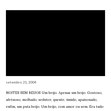
adormecido daquela linda mulher extendido sobre a cama
deliciosa e sacanamente desfeita. Toda nua. Toda molhada e
marcada pelo calor do sexo e da noite. Uma silhueta linda e
fugaz. Uma estrela. E as estrelas pareciam tão diferentes
naquela noite. Tão lindas. Como se pintadas por
astronautas românticos. E ele estava lá, com seu corpo
também nu deitado na sacada, apenas observando o seu
objeto de desejo adormecido por sobre a cama tão
desarrumada. Objeto não, obra de arte. Toda nua. Molhada
pelo calor do sexo e da noite. E ele acendeu mais um
Marlboro e tragou fundo. B...
setembro 21, 2004
NOITES SEM BEIJOS Um beijo. Apenas um beijo. Gostoso,
afetuoso, molhado, sedutor, quente, úmido, apaixonado,
enfim, um puta beijo. Um beijo, com amor ou sem. Era tudo