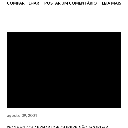
COMPARTILHAR
POSTAR UM COMENTÁRIO
LEIA MAIS
again could only do me good How I wish I could, but you're
so far away One more song about moving along the
highway Can't say much of anything that's new If I could
only work this life out my way I'd rather spend it being
close to you But you're so far away Doesn't anybody stay in
one place anymore? It would be so fine to see your face at
my door Doesn't help to know you're so far away Yeah,
you're so far away Traveling around sure gets me down and
lonely Nothing else to do but close my mind I sure hope
the road don't come to own me There are so many dreams
I have yet to find But you're so far away Doesn't anybody
stay in one pl...
agosto 09, 2004
(SONHANDO) APENAS POR QUERER NÃO ACORDAR