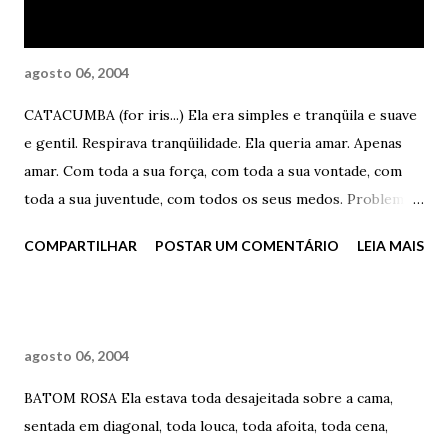
do tipo conto de fadas? So...
agosto 06, 2004
CATACUMBA (for iris...) Ela era simples e tranqüila e suave
e gentil. Respirava tranqüilidade. Ela queria amar. Apenas
amar. Com toda a sua força, com toda a sua vontade, com
toda a sua juventude, com todos os seus medos. Problema
de quem não acreditasse nisso. Catacumba não a prende.
COMPARTILHAR
POSTAR UM COMENTÁRIO
LEIA MAIS
Catacumba não a afeta. Catacumba não a aquece. Ela queria
apenas ser o que sempre foi. Uma pessoa apaixonada por
tudo o que lhe dava prazer. Apaixonada pela sua vida. E isso
NUNCA é pouco. E se ele não percebia isso, quando olhava
agosto 06, 2004
no fundo dos seus olhos, well, azar o dele. Perdeu o jogo, a
vida, a aventura, o caminho. Sorte dela. O leque de opções
BATOM ROSA Ela estava toda desajeitada sobre a cama,
estava de novo aberto, conspirando a seu favor. Ela sentiu o
sentada em diagonal, toda louca, toda afoita, toda cena,