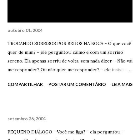
outubro 01, 2004
TROCANDO SORRISOS POR BEIJOS NA BOCA - O que você
quer de mim? – ele perguntou, calmo e com um sorriso
sereno. Ela apenas sorriu de volta, sem nada dizer. - Não vai
me responder? Ou não quer me responder? – ele insistiu,
brincando de jogar. - Talvez não, talvez sim. Será que
COMPARTILHAR
POSTAR UM COMENTÁRIO
LEIA MAIS
precisamos deste tipo de resposta? Será que realmente
precisamos ter este tipo de certeza? – ela devolveu a
pergunta. - Não sei. Apenas quero saber se realmente vale
a pena estarmos aqui, no Varsóvia, a esta hora da noite,
setembro 26, 2004
trocando olhares e mensagens subliminares de amor – ele
disse – Apenas isso. - Mensagens subliminares de amor? –
PEQUENO DIÁLOGO - Você me liga? - ela perguntou. -
ela repetiu, surpresa. Ele apenas assentiu com a cabeça,