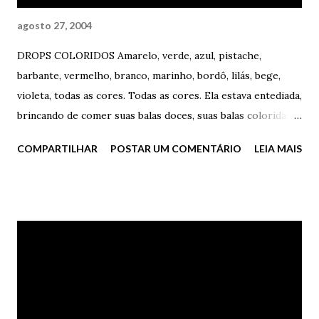
agosto 27, 2004
DROPS COLORIDOS Amarelo, verde, azul, pistache,
barbante, vermelho, branco, marinho, bordô, lilás, bege,
violeta, todas as cores. Todas as cores. Ela estava entediada,
brincando de comer suas balas doces, suas balas coloridas.
Ela estava cansada, de saco cheio, querendo que os seus
COMPARTILHAR
POSTAR UM COMENTÁRIO
LEIA MAIS
drops fossem tudo aquilo que ela mais queria. Ao menos
naquele momento. Naquela madrugada abafada, quente,
suada. Ela o queria de volta, mesmo sabendo, no entanto,
que jamais daria certo. Não por falta de vontade. Não por
falta de tesão. Apenas por falta de ... algo mais? E ela estava
perdida entre os seus pensamentos, brincando com o
baleiro de alumínio, presente da sua mãe. Depois de
algumas pastilhas, ela sorriu feliz. Pouco importava se eles
iam dar certo ou não. Pouco importava se ela estava