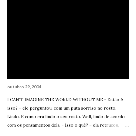
ela não conseguia escrever nenhuma palavra. Nenhuma
palavra. A madrugada era alta. Dali a poucos instantes,
talvez o sol, talvez a chuva, pouco importa, iria aparecer e
matar a noite. Mais um longo dia para ela. Ela estava
cansada. Tão cansada que resolveu sair. Ir embora sem
mensagem nenhuma. Ela abriu a porta e foi embora. De uma
vez por todas. Sem saber para onde ir, sem saber do que
fugir. Sem saber?
outubro 29, 2004
I CAN´T IMAGINE THE WORLD WITHOUT ME - Então é
isso? – ele perguntou, com um puta sorriso no rosto.
Lindo. E como era lindo o seu rosto. Well, lindo de acordo
com os pensamentos dela. - Isso o quê? – ela retrucou,
cínica. - Isso, oras. Você vem, me atropela com o seu