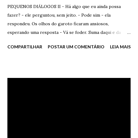
ferimentos, ferimentos. O gosto de sangue nos seus lábios
PEQUENOS DIÁLOGOS II - Há algo que eu ainda possa
era tão forte que parecia real. O amor estava desfeito. Sem
fazer? - ele perguntou, sem jeito. - Pode sim - ela
primaveras para poder ressurgir. Fênix? Ora, quem disse
respondeu. Os olhos do garoto ficaram ansiosos,
que lendas são reais? Quem disse? ... com certeza um idiota
esperando uma resposta - Vá se foder. Suma daqui e da
ferido e apaixonado, ferido e enlouquecido, ferido...muito
minha vida e nunca mais me ligue, se possível. Ele não se
COMPARTILHAR
POSTAR UM COMENTÁRIO
LEIA MAIS
ferido.
defendeu. Apenas chorou. Lágrimas tristes em madrugadas
de inverno. Pobre idiota...