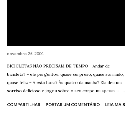
treme, como um acorde psicodélico lindo, emitido por um
violino desorientado, desafinado, drogado, Sonic Youth,
divino. Ela sente muito tesão. Muito. Ele também. As
fantasias são densas, tensas, trêmulas, chiques, vulgares,
deliciosas, amorosas, maravil...
novembro 25, 2004
BICICLETAS NÃO PRECISAM DE TEMPO - Andar de
bicicleta? – ele perguntou, quase surpreso, quase sorrindo,
quase feliz – A esta hora? Às quatro da manhã? Ela deu um
sorriso delicioso e jogou sobre o seu corpo nu apenas uma
camiseta surrada do The Clash. Levantou do colchão e
COMPARTILHAR
POSTAR UM COMENTÁRIO
LEIA MAIS
disse, baixinho – Exato, mocinho. Bicicleta. Tem hora para
isso? – questionou. - Bem, você sabe, não? A cidade é
violenta, a madrugada é sempre uma armadilha, e, pior, está
chovendo muito – ele disse, enquanto enchia um copo