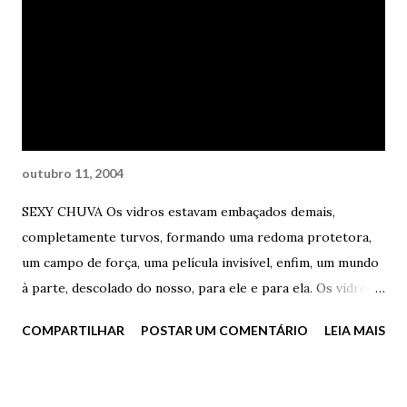
você derrete com a chuva? Que se foda. Vai ser até bom. O
dilúvio vai ajudar os pecadores e, principalmente, evaporar
essa pinga da minha cabeça – gargalhou. - Vamos, então? –
insistiu Ana. Saltando com rapidez da areia quase gelada,
Alice concordou – Vamos, vamos, mas me deixa ir fumando –
pediu. - Você e esta ...
outubro 11, 2004
SEXY CHUVA Os vidros estavam embaçados demais,
completamente turvos, formando uma redoma protetora,
um campo de força, uma película invisível, enfim, um mundo
à parte, descolado do nosso, para ele e para ela. Os vidros
estavam embaçados demais e era praticamente impossível,
COMPARTILHAR
POSTAR UM COMENTÁRIO
LEIA MAIS
de dentro, enxergar as gordas gotas de chuva que
desabavam sobre aquele carro parado. E eles se
importavam com isto? Claro que não... A chuva gelada e