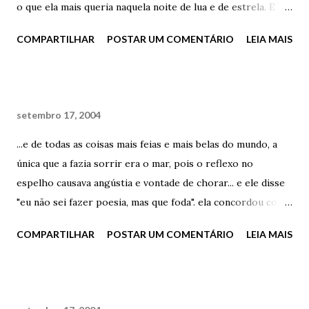
o que ela mais queria naquela noite de lua e de estrela. E
enquanto tomava o seu ácido e olhava para o céu, ela pôde
COMPARTILHAR
POSTAR UM COMENTÁRIO
LEIA MAIS
perceber como o terraço solitário daquele prédio cinza e
velho era acolhedor. Acolhedor como as mãos daquele cara
que ela não tinha. A cidade não descansava debaixo do seu
olhar severo e magoado. As buzinas gritavam por amores
setembro 17, 2004
urgentes, amores perdidos, amores carentes, amores
desfeitos, amores satisfeitos, por amores inexistentes, por
...e de todas as coisas mais feias e mais belas do mundo, a
amores, apenas por amores e ela sorriu ao perceber que
única que a fazia sorrir era o mar, pois o reflexo no
ninguém sacava o mesmo. Poucos têm este dom – ela
espelho causava angústia e vontade de chorar... e ele disse
pensou – O dom divino e maravilhoso de perceber o amor .
"eu não sei fazer poesia, mas que foda". ela concordou com
E ela lembrou do sorriso lindo e charmoso daquele menino
a cabeça e lhe deu um beijo fabuloso, formidável,
COMPARTILHAR
POSTAR UM COMENTÁRIO
LEIA MAIS
besta que havia lhe dado tchau. Ao invés de chorar, ela
maravilhoso. ela chorou, sem saber se de felicidade ou
sorriu. Coisas de noites de lua cheia. Coisas de noites de
tristeza... apenas sem saber...
lua cheia...