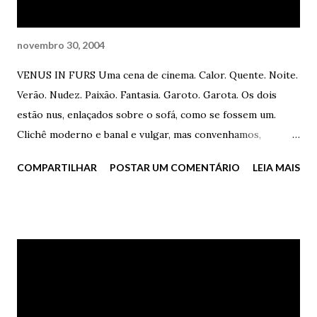
agradeceu, meio tímida, meio sexy – Obrigado...
novembro 30, 2004
VENUS IN FURS Uma cena de cinema. Calor. Quente. Noite.
Verão. Nudez. Paixão. Fantasia. Garoto. Garota. Os dois
estão nus, enlaçados sobre o sofá, como se fossem um.
Clichê moderno e banal e vulgar, mas convenhamos,
plenamente usual. Os dois estão nus, trepando e fodendo e
COMPARTILHAR
POSTAR UM COMENTÁRIO
LEIA MAIS
se amando sobre o sofá de veludo. Ambos nus, ambos nus,
mas ela, em verdade, menos despida do que ele. Well, ao
menos no quesito roupa. Há meia, espartilho, corpete,
couro e pele. Sapatos de salto alto. Sem sapatos. Ela menos
despida, mas não menos excitada. Sente o calor exalar como
chuva ácida dos seus lábios, dos seus poros, dos seus
dedos, dos seus seios, do seu sexo. Sexo úmido, molhado e
ensopado. Tesão é o que ela sente, e o seu corpo vibra e