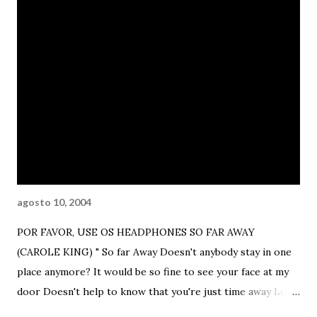
morte. Estava tão vazia a praia. Tão vazia. Assim como meu
coração – ela pensou, inquieta e desconfortável. E pensar
que ele já esteve tão cheio – continuou - Tão lotado e
preenchido de amor e desejo e paixão e descontrole e
passividade e agressividade e carinho e fúria e masoquismo
e horror . E hoje? Bem, hoje não. E seus dedos finos e
pequenos e brancos como a neve que ela jamais viu ou
tocou, continuavam a deixar rastros sobre a areia. Porém,
não mais sentido, não...
agosto 10, 2004
POR FAVOR, USE OS HEADPHONES SO FAR AWAY
(CAROLE KING) " So far Away Doesn't anybody stay in one
place anymore? It would be so fine to see your face at my
door Doesn't help to know that you're just time away Long
ago I reached for you, and there you stood Holding you