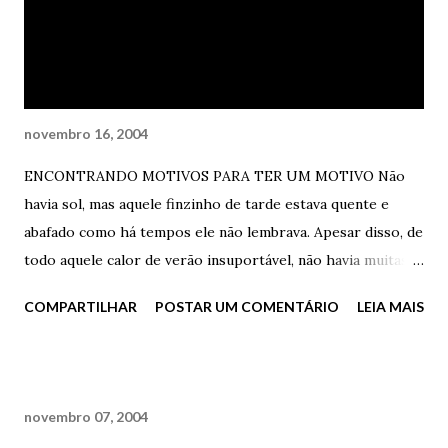
novembro 16, 2004
ENCONTRANDO MOTIVOS PARA TER UM MOTIVO Não
havia sol, mas aquele finzinho de tarde estava quente e
abafado como há tempos ele não lembrava. Apesar disso, de
todo aquele calor de verão insuportável, não havia muitas
pessoas na praia. Estranho – ele pensou. Definitivamente,
COMPARTILHAR
POSTAR UM COMENTÁRIO
LEIA MAIS
não havia quase ninguém curtindo a brisa do mar naquela
tarde suada. De qualquer forma, ele era uma destas poucas
pessoas e, porra, ele estava muito feliz com isso. O baseado
estava no fim, quase queimando a ponta dos seus dedos. O
novembro 07, 2004
cd, com as milhares de músicas em mp3 que ele havia