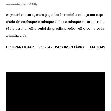
novembro 25, 2004
americano com água gelada. - Qual o problema? Tem coisas
bem piores do que andar de bicicleta na chuva, não? - E tem
espantei o mau agouro joguei sobre minha cabeça um copo
coisas bem melhores também, você não acha? – ele insistiu
cheio de conhaque conhaque velho conhaque barato atraí o
– Como fazer sexo selvagem em cima deste sofá velho. Ela
tédio atraí o velho pulei do prédio prédio velho como toda
apenas sorriu. - Tudo bem, tudo bem, tudo bem – ele
a minha vida
repetiu - Com e por você, eu sou capaz de qualquer coisa. -
COMPARTILHAR
POSTAR UM COMENTÁRIO
LEIA MAIS
Vamos lá, então – ela disse, vestindo um casaco e pegando
as suas chaves. ... E nos dias de hoje, passado tanto tempo e
tantas lágrimas e ta...