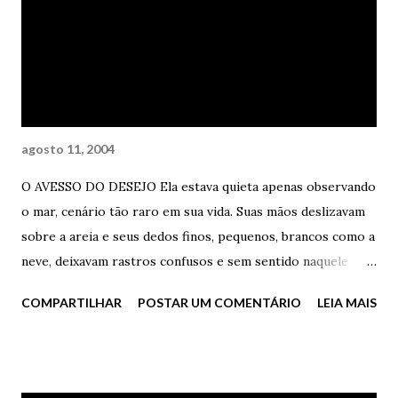
Amor impossível. Como ele pôde perceber (tarde demais)
que ELA era a mulher da sua vida? Tarde demais... tarde
demais. A mulher do seu melhor amigo. Na sua mente havia
apenas medo. Na madrugada? Nem as estrelas ousaram
brilhar. Nem as estrelas. ...
agosto 11, 2004
O AVESSO DO DESEJO Ela estava quieta apenas observando
o mar, cenário tão raro em sua vida. Suas mãos deslizavam
sobre a areia e seus dedos finos, pequenos, brancos como a
neve, deixavam rastros confusos e sem sentido naquele
lençol de desejo. Quadro a quadro. Detalhe a detalhe.
COMPARTILHAR
POSTAR UM COMENTÁRIO
LEIA MAIS
Romance (feliz ou não). O filme era lindo. Lindo. A cor azul
do mar sempre combinou com a cor do céu em estado
paranóico. A cor chumbo, cinza, urbana. Ela não percebia
ninguém ao redor. Ninguém. Nem alma, nem sombra, nem