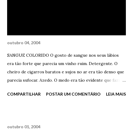
Algum problema em querer evitar problemas? - Claro que
vejo, minha querida, claro que vejo. Você é maior do que
estas lágrimas e esta choradeira e esta merda toda. Você
insiste em chorar e chorar e chor...
outubro 04, 2004
SANGUE COLORIDO O gosto de sangue nos seus lábios
era tão forte que parecia um vinho ruim. Detergente. O
cheiro de cigarros baratos e sujos no ar era tão denso que
parecia sufocar. Azedo. O medo era tão evidente que fazia
mais do que assustar. Suor. Talvez de todas as coisas
COMPARTILHAR
POSTAR UM COMENTÁRIO
LEIA MAIS
surpreendentes que ele viveu, a que mais o assustou foi,
sem dúvida, toda aquela cena ocorrida na madrugada de
inverno. Tapas na cara dados de forma verbal. Rasgos na
carne provocados por palavras certeiras. Arranhões
outubro 01, 2004
profundos causados por olhares raivosos. Ferimentos,