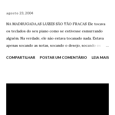
agosto 23, 2004
NA MADRUGADA,AS LUZES SÃO TÃO FRACAS Ele tocava
os teclados do seu piano como se estivesse esmurrando
alguém. Na verdade, ele não estava tocanado nada. Estava
apenas socando as notas, socando o desejo, socando os
seus sonhos, destruindo a sua vida frustrada cheia de dor.
COMPARTILHAR
POSTAR UM COMENTÁRIO
LEIA MAIS
Não havia música. Havia apenas dor. Em cima do piano não
havia mais espaço para as latas de cerveja amassadas, as
fotos jogadas e os cinzeiros sujos. As sobras dos cigarros
transbordavam, como se fossem afogá-lo. Como as
lágrimas que insistiam em pular dos seus olhos azuis. Ele
socava o piano. E nas suas mãos, havia sangue do esforço
repetido. Na sua mente, havia o olhar dela, lindo. No
coração, havia um vazio. Na boca, o gosto do seu batom.