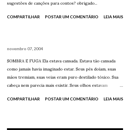
baixado, também já estava acabando e o fone de ouvido
sugestões de canções para contos? obrigado...
começava a incomodar. A lata de cerveja jogada na areia, ao
COMPARTILHAR
POSTAR UM COMENTÁRIO
LEIA MAIS
seu lado, já era passado há muito tempo. Ele percebeu que
mais um dia estava acabando. Não havia sol e a noite
começava a querer invadir, de uma vez por todas, aquele
cenário de final de tarde. Ele sorriu, feliz da vida, lembrando
novembro 07, 2004
da noite anterior e de tudo o que havia descoberto e sentiu
uma imensa falta...
SOMBRA E FUGA Ela estava cansada. Estava tão cansada
como jamais havia imaginado estar. Seus pés doíam, suas
mãos tremiam, suas veias eram puro destilado tóxico. Sua
cabeça nem parecia mais existir. Seus olhos estavam
opacos, sem aquele brilho verde que sempre esteve
COMPARTILHAR
POSTAR UM COMENTÁRIO
LEIA MAIS
presente. Seus cabelos estavam sujos. Ela estava cansada.
Tão cansada como jamais imaginou alguém poder ficar. Seus
dedos estavam frios e suados. Suas pernas mal apoiavam
seu pequeno e outrora delicioso corpo. A caneta tremia e