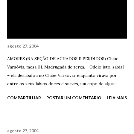
sozinha naquela madrugada abafada, quente e suada. Ela
seria feliz. Isto já estava decidido. Ela merecia isso. E no
outro canto da cidade, sem nem a conhecer (ainda), ele
dirigia o s...
agosto 27, 2004
AMORES (NA SEÇÃO DE ACHADOS E PERDIDOS) Clube
Varsóvia, mesa 01. Madrugada de terça. - Odeio isto, sabia?
– ela desabafou no Clube Varsóvia, enquanto virava por
entre os seus lábios doces e suaves, um copo de algum
destilado forte. - Odeia o quê? Falei algo errado? – ele
COMPARTILHAR
POSTAR UM COMENTÁRIO
LEIA MAIS
perguntou, quase assustado. - Cara, você é surpreendente
mesmo, mas eu odeio, odeio, odeio, simplesmente odeio
isto – ela quase gritou. Ele ficou intimidado, querendo
apenas entender – Fiz bobagem? Ela ignorou - Odeio a
agosto 27, 2004
forma como você me encontrou, me entendeu, me fodeu,