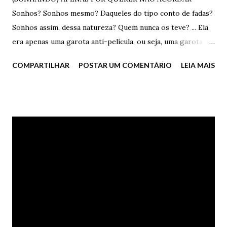
Sonhos? Sonhos mesmo? Daqueles do tipo conto de fadas?
Sonhos assim, dessa natureza? Quem nunca os teve? ... Ela
era apenas uma garota anti-película, ou seja, uma garota
normal, do tipo que NUNCA se vê nos cinemas. Suavemente
COMPARTILHAR
POSTAR UM COMENTÁRIO
LEIA MAIS
doce, dolorosamente comum, estranhamente alegre,
sensivelmente simples. Ela era somente uma garota normal.
Ele? Não, ele definitivamente não. Ele não era nada normal.
Nada mesmo. Ele era seguro, confiante, conquistador,
bonito, inteligente, esperto, moderno, educado, grosseiro,
arrogante, charmoso, afiado, enfim, um garoto totalmente
película, do tipo que SEMPRE se assiste nos cinemas. Ele
era obcecado por ela. Ela não gostava de ficar próxima a
ele. Ele teve o ego ferido transformado em amor. Ela não.
Ela? Ela teve o amor transformado em medo. E jamais
ficaram juntos, muito embora ambos quisessem.
Desesperadamente. ... Sonhos? Sonhos mesmo? Daqueles