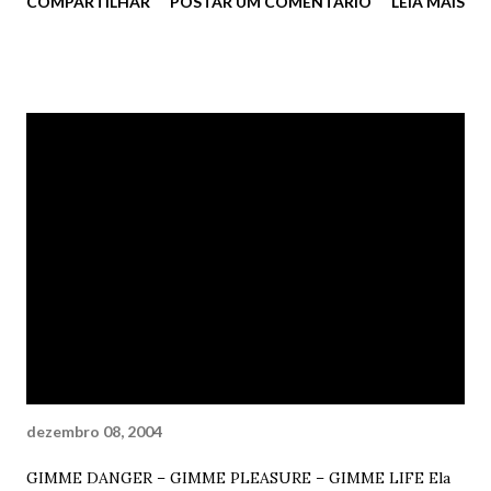
COMPARTILHAR
POSTAR UM COMENTÁRIO
LEIA MAIS
simplesmente adora escutar a noite. Os ruídos, as sirenes,
as estrelas, as brigas, os amores, enfim, a noite sempre
soou como uma sinfonia para os seus delicados ouvidos.
Uma sinfonia quebrada e bêbada, surrada e perfeita. Dentro
do apartamento minúsculo com um quarto e sem cozinha,
no centro da cidade suja, a noite sempre foi sua (única)
melhor companhia. A noite e os seus ruídos de ninar. Você
gosta de escutar a noite? Experimente. Mas, por favor, não
se incomode com a dor de quem é só. De forma alguma...
dezembro 08, 2004
GIMME DANGER – GIMME PLEASURE – GIMME LIFE Ela