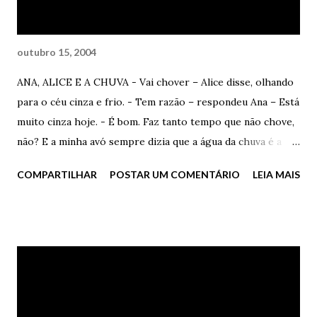
outubro 15, 2004
ANA, ALICE E A CHUVA - Vai chover – Alice disse, olhando
para o céu cinza e frio. - Tem razão – respondeu Ana – Está
muito cinza hoje. - É bom. Faz tanto tempo que não chove,
não? E a minha avó sempre dizia que a água da chuva é a
melhor para limpar os cantos sujos da casa e da vida. Ana
COMPARTILHAR
POSTAR UM COMENTÁRIO
LEIA MAIS
sorriu, confortável com o comentário familiar de Alice, feliz
por tê-la por perto, sua melhor amiga de tantos anos, de
tantas drogas, de tantas viagens, porradas, amores
perdidos, enfim, de tudo o que apenas um melhor amigo
pode ser, ver, sentir – Mas pelo menos a chuva pode
esperar chegarmos em casa, não? É uma boa caminhada
desta praia até lá. - Ah, Ana, deixa disso, e desde quando