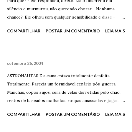
Para quê? - ele respondeu, direto. Ela o observou em
balançando suavemente os seus longos cabelos coloridos,
silêncio e murmurou, não querendo chorar - Nenhuma
tornando-o, por um breve momento, o homem mais
chance?. Ele olhou sem qualquer sensibilidade e disse -
charmoso do universo. - Subliminares? – ela perguntou,
Precisamos mesmo disto? - e entrou no elevador, sem
COMPARTILHAR
POSTAR UM COMENTÁRIO
LEIA MAIS
mais uma vez – Subliminares? Será que você ainda não
olhar para ela. - Eu preciso. Deus, como eu preciso - ela
percebeu que a coisa que mais quero na vida é estar com
murmurou, agora sem se importar em chorar. Apenas sem
você? – ela escancarou. Ele sentiu seu rosto queimar...
se importar.
setembro 26, 2004
ASTRONAUTAS E a cama estava totalmente desfeita.
Totalmente. Parecia um formidável cenário pós-guerra.
Manchas, copos sujos, cera de velas derretidas pelo chão,
restos de baseados molhados, roupas amassadas e jogadas,
discos sem encartes, aparelho de som ligado, nada tocando.
COMPARTILHAR
POSTAR UM COMENTÁRIO
LEIA MAIS
Pós-guerra. Desejo incontido. E ele estava lá, na sacada do
quarto do seu apartamento, apenas olhando o corpo