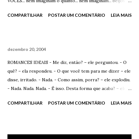
VOCÊS... nem imaginam o quanto... nem imaginam... beijos
prá quem é de beijos abraços prá quem é de abraços...
COMPARTILHAR
POSTAR UM COMENTÁRIO
LEIA MAIS
dezembro 20, 2004
ROMANCES IDEAIS - Me diz, então? – ele perguntou. - O
quê? – ela respondeu. - O que você tem para me dizer – ele
disse, irritado. - Nada. - Como assim, porra? – ele explodiu.
- Nada. Nada. Nada. - É isso. Desta forma que acaba? – ele
insistiu, - Não sinto mais nada por você. Nada – ela
COMPARTILHAR
POSTAR UM COMENTÁRIO
LEIA MAIS
finalizou. E mais um romance foi para o inferno. Mais um
romance ideal...