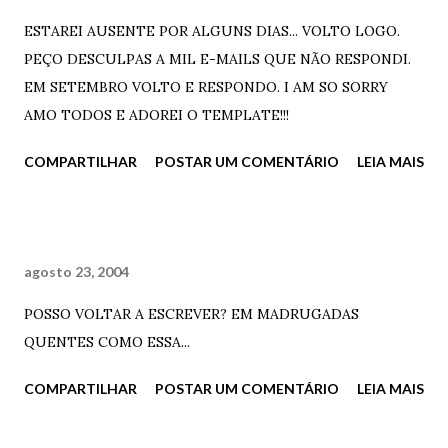
me amou, me descobriu. Absolutamente odeio a forma
ESTAREI AUSENTE POR ALGUNS DIAS... VOLTO LOGO.
como você invadiu o meu mundo e fez com que eu me
PEÇO DESCULPAS A MIL E-MAILS QUE NÃO RESPONDI.
tornasse apenas louca e completamente apaixonada por
EM SETEMBRO VOLTO E RESPONDO. I AM SO SORRY
você. Odeio isto. Odeio estar completamente louca por
AMO TODOS E ADOREI O TEMPLATE!!!
você. - O que eu posso fazer? – ele disse, meio cool, meio
COMPARTILHAR
POSTAR UM COMENTÁRIO
LEIA MAIS
sonso. Ela encarou os seus maravilhosos olhos pretos e
murmurou – Nada porra. Faça apenas o que já está fazendo,
mas não me machuque. E venha perto agora e me dê um
beijo espe...
agosto 23, 2004
POSSO VOLTAR A ESCREVER? EM MADRUGADAS
QUENTES COMO ESSA...
COMPARTILHAR
POSTAR UM COMENTÁRIO
LEIA MAIS