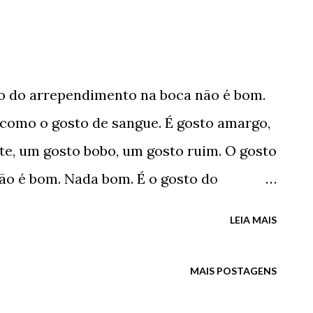
 eu fiz de tão grave? Tudo. Simplesmente
que se pode cometer. Menti, fraudei,
i, não acertei, quis, não quis, fugi, corri,
do arrependimento na boca não é bom.
 fiz tudo aquilo que não se deve fazer com
 como o gosto de sangue. É gosto amargo,
 nunca. E, desta forma, por óbvio que
te, um gosto bobo, um gosto ruim. O gosto
gos hoje me detestam. Amigos reais,
ão é bom. Nada bom. É o gosto do
s, enfim, todos e todos e todos. De todos
uero sentir, nem reviver. É o gosto da
xos e maneiras. Cometi toda sorte de crime
LEIA MAIS
É como ficar sem o grande amor, ser
 consultar o saldo bancário vermelho,
MAIS POSTAGENS
, como se perder, como ficar à margem da