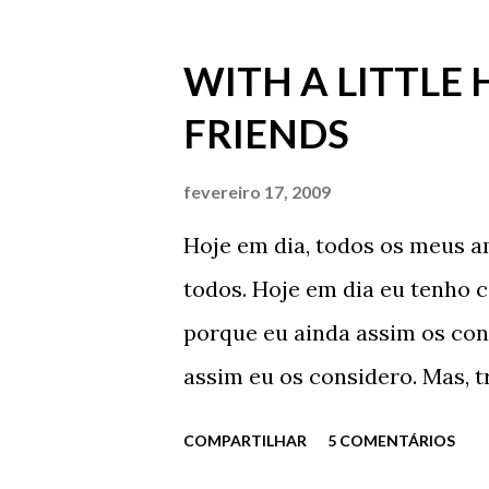
total falta de paciência. Típi
Claro que lembro. Clube Varsó
WITH A LITTLE
que sabe, você queria dar para 
FRIENDS
Deixa isso para lá. O que voc
do Edu? - ele perguntou, cur
fevereiro 17, 2009
Varsóvia e você me disse algo
Hoje em dia, todos os meus 
momento, para tudo o que aco
todos. Hoje em dia eu tenho c
perguntou - O que eu disse de
porque eu ainda assim os cons
Falávamos sobre alguma c...
assim eu os considero. Mas, t
considero. No meu pequeno e
COMPARTILHAR
5 COMENTÁRIOS
amigos. Recuso a aceitar o op