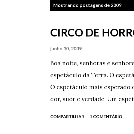
P
Mostrando postagens de 2009
o
s
CIRCO DE HOR
t
a
junho 30, 2009
g
Boa noite, senhoras e senhor
e
espetáculo da Terra. O espet
n
O espetáculo mais esperado e
s
dor, suor e verdade. Um espetá
espetáculo que causa asco a 
COMPARTILHAR
1 COMENTÁRIO
senhoras e senhores, jovens e