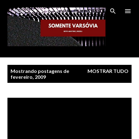
Pular para o conteúdo principal
P
Mostrando postagens de
MOSTRAR TUDO
o
fevereiro, 2009
s
t
a
g
e
n
s