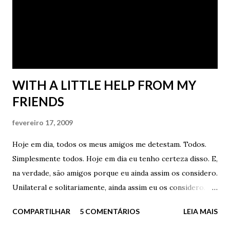
WITH A LITTLE HELP FROM MY
FRIENDS
fevereiro 17, 2009
Hoje em dia, todos os meus amigos me detestam. Todos.
Simplesmente todos. Hoje em dia eu tenho certeza disso. E,
na verdade, são amigos porque eu ainda assim os considero.
Unilateral e solitariamente, ainda assim eu os considero.
Mas, triste, eu sei que apenas eu ainda os considero. No
COMPARTILHAR
5 COMENTÁRIOS
LEIA MAIS
meu pequeno e inchado coração, eles ainda são meus