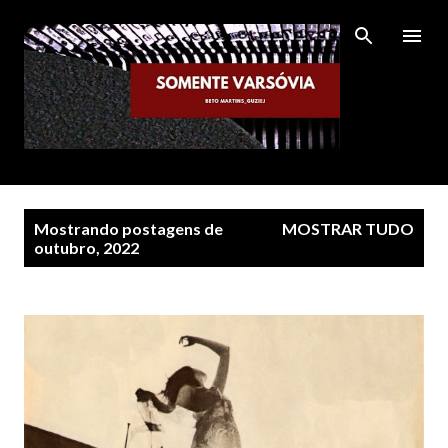
Pular para o conteúdo principal
P
Mostrando postagens de
MOSTRAR TUDO
o
outubro, 2022
s
t
a
g
e
n
s