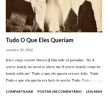
Tudo O Que Eles Queriam
outubro 29, 2022
leia e ouça: coyote theory || this side of paradise “So if
you’re lonely, no need to show me If you’re lonely, come be
lonely with me” Tudo o que ele queria era ser feliz. Tudo.
Tudo o que ela queria era fazê-lo sorrir. Tudo. Tudo o que
eles queriam era ficar juntos. Tudo. Sentados na cama, em
COMPARTILHAR
POSTAR UM COMENTÁRIO
LEIA MAIS
lotus, com luz baixa no quarto e sombras por todos os
lados, ela o observava e ouvia as palavras que ele disparava
em grito, como um pedido de socorro abafado e preso por