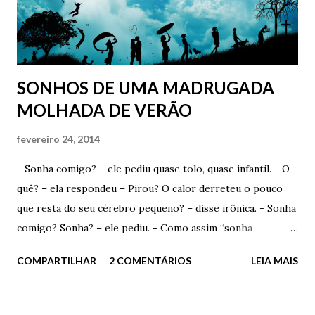
algum tempo, verdadeiramente feliz. O único lugar em que
ele foi, por algum tempo, verdadeiramente apaixonado. ...
Mas, e como começa? Começa com um toque, com um
gesto...
SONHOS DE UMA MADRUGADA
MOLHADA DE VERÃO
fevereiro 24, 2014
- Sonha comigo? – ele pediu quase tolo, quase infantil. - O
quê? – ela respondeu – Pirou? O calor derreteu o pouco
que resta do seu cérebro pequeno? – disse irônica. - Sonha
comigo? Sonha? – ele pediu. - Como assim “sonha
comigo”? Você acha que eu escolho os devaneios que tenho
COMPARTILHAR
2 COMENTÁRIOS
LEIA MAIS
durante a madrugada? Acha que consigo selecionar com o
que vou sonhar? – ironizou. - Talvez. Se você quiser muito,
pode até conseguir. Quem sabe? Ela sorriu e fez um