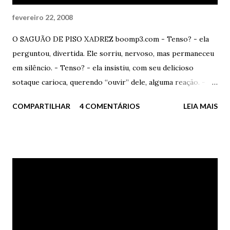
fevereiro 22, 2008
O SAGUÃO DE PISO XADREZ boomp3.com - Tenso? - ela
perguntou, divertida. Ele sorriu, nervoso, mas permaneceu
em silêncio. - Tenso? - ela insistiu, com seu delicioso
sotaque carioca, querendo “ouvir” dele, alguma reação. -
Claro que não - ele mentiu. Ela deu uma risada alta, solta e
COMPARTILHAR
4 COMENTÁRIOS
LEIA MAIS
deliciosa - Você mente mal, garoto, muito mal. Ele olhou
para o alto, como a buscar um auxílio divino de coragem
que, definitivamente, não viria naquele momento. - E você?
- ele disse – Aonde está? - Perto, muito perto - ela
respondeu. - Será? Será que não desistiu? Será que não
decidiu nada diferente? – ele contra-atacou, querendo se
sentir seguro. - Você é tão tolo. Adoravelmente tolo e
infantil. - Infantil? Achei que não. Achei que fosse qualquer
coisa, menos infantil. - Pois é, as pessoas tem a mania de se