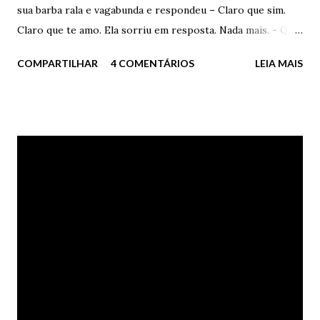
sua barba rala e vagabunda e respondeu – Claro que sim.
Claro que te amo. Ela sorriu em resposta. Nada mais. - Qual
a razão da pergunta? – ele disse – Você me acha velho
COMPARTILHAR
4 COMENTÁRIOS
LEIA MAIS
demais? – perguntou – Me acha mentiroso? – insistiu. Ela
apenas sorriu. Nada respondeu. - Diz – ele insistiu – Você
me acha velho ou gordo ou falso demais? Ela abriu o seu
mais delicioso sorriso. Nada disse mais uma vez. Ele ficou
irritado – Não vai dizer nada, porra? – berrou – Não
percebe a minha barba de velho? Minhas manchas
vermelhas no rosto? Você é cega ou o quê? Ela apenas
consentiu com sua cabeça recheada de cabelos negros
soltos e disse tranquila – Não vou dizer porra nenhuma.
Preciso? Você não percebe no meu olhar os meus
sentimentos? Coitado - Te amo, porra. Apenas isto – disse,
com afeto, açúcar e amor. Muito amor. Ele sorriu
constrangido. Ela disse – Trouxa. Ele concordou...