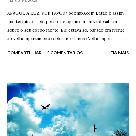
março 14, 2008
APAGUE A LUZ, POR FAVOR? boomp3.com Então é assim
que termina? – ele pensou, enquanto a chuva desabava
sobre o seu corpo inerte. Ele estava só, parado em frente
ao velho apartamento deles, no Centro Velho, apenas
olhando o passado. Acaba assim? Desta forma idiota? Eu
COMPARTILHAR
5 COMENTÁRIOS
LEIA MAIS
aqui, parado como um imbecil na frente da minha ex-casa,
debaixo de chuva torrencial e com uma mochila cheia de
livros e fotos rasgadas? - Quer ajuda, doutor? – perguntou
o porteiro, sempre gentil - Está chovendo demais e o
Senhor aí, parado na “trovoada”. - Não, obrigado Carlos. Já
estou indo – ele respondeu, seco – Já estou indo. Ficou em
silêncio por alguns instantes, apenas sentindo o sabor das
lágrimas e da chuva. Após tentar acender um cigarro
molhado, virou e foi embora de vez daquele lugar. E foi
embora para sempre do único lugar em que ele foi, por