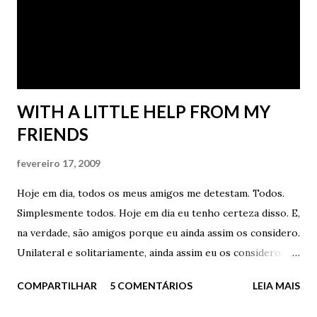
enganar tão facilmente a seu próprio respeito - Então, é
isso? – ela perguntou – Você? - Aonde? - Atrás de você,
rapaz. Ela esqueceu o celular e pôde, finalmente, sentir a
voz tão conhecida invadir de v...
WITH A LITTLE HELP FROM MY
FRIENDS
fevereiro 17, 2009
Hoje em dia, todos os meus amigos me detestam. Todos.
Simplesmente todos. Hoje em dia eu tenho certeza disso. E,
na verdade, são amigos porque eu ainda assim os considero.
Unilateral e solitariamente, ainda assim eu os considero.
Mas, triste, eu sei que apenas eu ainda os considero. No
COMPARTILHAR
5 COMENTÁRIOS
LEIA MAIS
meu pequeno e inchado coração, eles ainda são meus
amigos. Recuso a aceitar o oposto. Recuso a reconhecer o