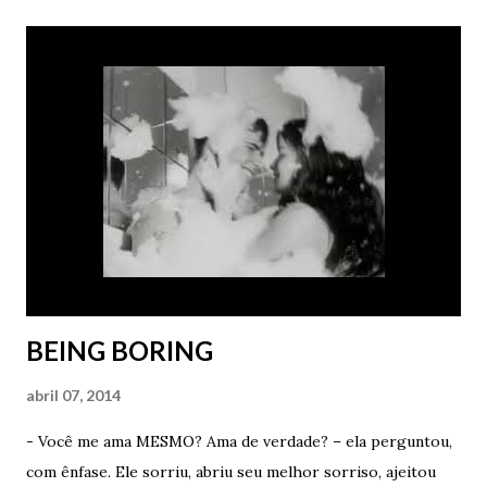
carinho fofo em seus cabelos curtos. Admirou seus olhos
verdes e apenas sorriu. - Por favor? – ele insistiu – Você
me disse que sonhou comigo outra noite. Porra, quem sabe
consegue repetir a façanha. Vou ficar muito feliz. Muito
mesmo. - Você é um idiota de verdade – ela disse com
carinho. - Mas não basta sonhar. Tem que me contar os
detalhes depois – ele afirmou como um babaca apaixonado.
- Vou tentar. Prometo que vou tentar. Antes de tomar o
meu Lexotan e dormir como um anjo, vou mentalizar muito
para ter um sonho cont...
BEING BORING
abril 07, 2014
- Você me ama MESMO? Ama de verdade? – ela perguntou,
com ênfase. Ele sorriu, abriu seu melhor sorriso, ajeitou