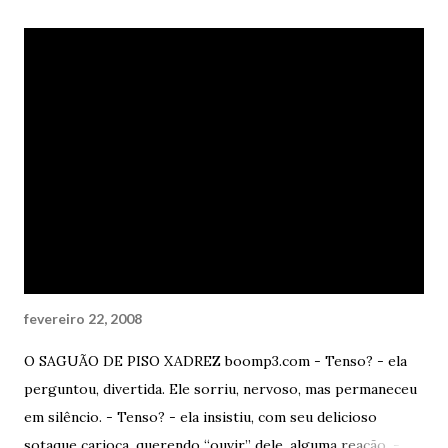
Marvin Gaye e Tammi Terrell juntos e cantando
apaixonadamente, então não sei o que mais pode te ajudar. -
Nhá. Isso é para você, ingênua e esperançosa. - Se eu me
fodesse, não me afogaria em etanol barato. Me afogaria em
lágrimas ao som de um bom soul dos 60s. Estaria salva. -
Que patético. - Você precisa de um choque de realidade.
Um choque de vida. Você precisa de cores. = Vai começar. Já
te disse para parar - pediu Bia. - Parar nada. Você precisa
mesmo. De vida, porra. - Pára de encher. Você está me
irritando - disse Bia. - Eu preciso ...
fevereiro 22, 2008
O SAGUÃO DE PISO XADREZ boomp3.com - Tenso? - ela
perguntou, divertida. Ele sorriu, nervoso, mas permaneceu
em silêncio. - Tenso? - ela insistiu, com seu delicioso
sotaque carioca, querendo “ouvir” dele, alguma reação. -