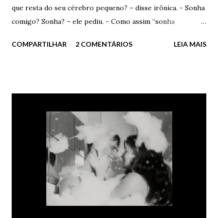
que resta do seu cérebro pequeno? – disse irônica. - Sonha
comigo? Sonha? – ele pediu. - Como assim “sonha
comigo”? Você acha que eu escolho os devaneios que tenho
COMPARTILHAR
2 COMENTÁRIOS
LEIA MAIS
durante a madrugada? Acha que consigo selecionar com o
que vou sonhar? – ironizou. - Talvez. Se você quiser muito,
pode até conseguir. Quem sabe? Ela sorriu e fez um
carinho fofo em seus cabelos curtos. Admirou seus olhos
verdes e apenas sorriu. - Por favor? – ele insistiu – Você
me disse que sonhou comigo outra noite. Porra, quem sabe
consegue repetir a façanha. Vou ficar muito feliz. Muito
mesmo. - Você é um idiota de verdade – ela disse com
carinho. - Mas não basta sonhar. Tem que me contar os
detalhes depois – ele afirmou como um babaca apaixonado.
- Vou tentar. Prometo que vou tentar. Antes de tomar o
meu Lexotan e dormir como um anjo, vou mentalizar muito
para ter um sonho cont...