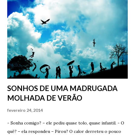
Senhor aí, parado na “trovoada”. - Não, obrigado Carlos. Já
estou indo – ele respondeu, seco – Já estou indo. Ficou em
silêncio por alguns instantes, apenas sentindo o sabor das
lágrimas e da chuva. Após tentar acender um cigarro
molhado, virou e foi embora de vez daquele lugar. E foi
embora para sempre do único lugar em que ele foi, por
algum tempo, verdadeiramente feliz. O único lugar em que
ele foi, por algum tempo, verdadeiramente apaixonado. ...
Mas, e como começa? Começa com um toque, com um
gesto...
SONHOS DE UMA MADRUGADA
MOLHADA DE VERÃO
fevereiro 24, 2014
- Sonha comigo? – ele pediu quase tolo, quase infantil. - O
quê? – ela respondeu – Pirou? O calor derreteu o pouco