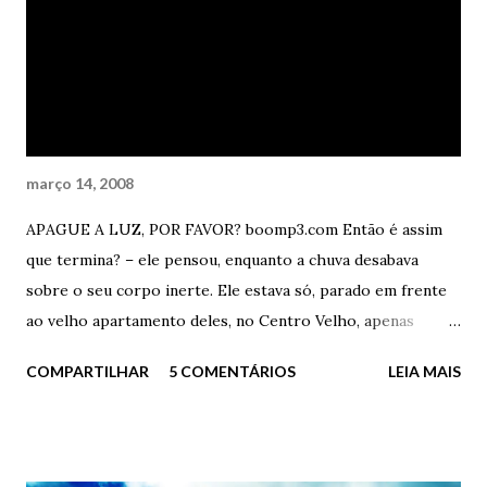
março 14, 2008
APAGUE A LUZ, POR FAVOR? boomp3.com Então é assim
que termina? – ele pensou, enquanto a chuva desabava
sobre o seu corpo inerte. Ele estava só, parado em frente
ao velho apartamento deles, no Centro Velho, apenas
olhando o passado. Acaba assim? Desta forma idiota? Eu
COMPARTILHAR
5 COMENTÁRIOS
LEIA MAIS
aqui, parado como um imbecil na frente da minha ex-casa,
debaixo de chuva torrencial e com uma mochila cheia de
livros e fotos rasgadas? - Quer ajuda, doutor? – perguntou
o porteiro, sempre gentil - Está chovendo demais e o