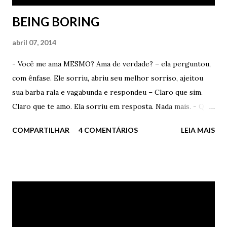
BEING BORING
abril 07, 2014
- Você me ama MESMO? Ama de verdade? – ela perguntou,
com ênfase. Ele sorriu, abriu seu melhor sorriso, ajeitou
sua barba rala e vagabunda e respondeu – Claro que sim.
Claro que te amo. Ela sorriu em resposta. Nada mais. - Qual
a razão da pergunta? – ele disse – Você me acha velho
COMPARTILHAR
4 COMENTÁRIOS
LEIA MAIS
demais? – perguntou – Me acha mentiroso? – insistiu. Ela
apenas sorriu. Nada respondeu. - Diz – ele insistiu – Você
me acha velho ou gordo ou falso demais? Ela abriu o seu
mais delicioso sorriso. Nada disse mais uma vez. Ele ficou
irritado – Não vai dizer nada, porra? – berrou – Não
percebe a minha barba de velho? Minhas manchas
vermelhas no rosto? Você é cega ou o quê? Ela apenas