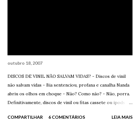
consentiu com sua cabeça recheada de cabelos negros
soltos e disse tranquila – Não vou dizer porra nenhuma.
Preciso? Você não percebe no meu olhar os meus
sentimentos? Coitado - Te amo, porra. Apenas isto – disse,
com afeto, açúcar e amor. Muito amor. Ele sorriu
constrangido. Ela disse – Trouxa. Ele concordou...
outubro 18, 2007
DISCOS DE VINIL NÃO SALVAM VIDAS? - Discos de vinil
não salvam vidas - Bia sentenciou, profana e canalha Nanda
abriu os olhos em choque - Não? Como não? - Não, porra.
Definitivamente, discos de vinil ou fitas cassete ou ipods ou
seja lá o diabo, não salvam vidas. Não. - Você enlouqueceu? -
COMPARTILHAR
6 COMENTÁRIOS
LEIA MAIS
disse Nanda. Bia sorriu um sorriso sinistro, triste,
inadequado à felicidade. Adequado ao seu momento. - Claro
que salvam. Se você não desistir de se matar ao ouvir