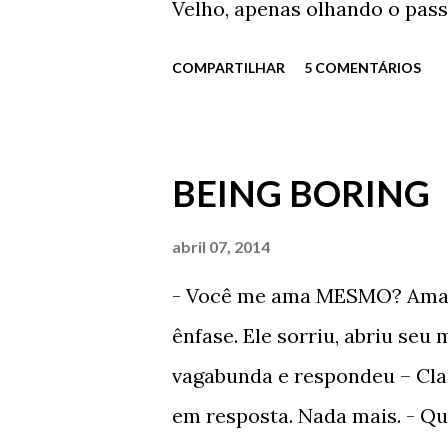
Velho, apenas olhando o pass
Eu aqui, parado como um imbe
COMPARTILHAR
5 COMENTÁRIOS
de chuva torrencial e com um
rasgadas? - Quer ajuda, dout
- Está chovendo demais e o Se
BEING BORING
obrigado Carlos. Já estou ind
Ficou em silêncio por alguns
abril 07, 2014
lágrimas e da chuva. Após te
- Você me ama MESMO? Ama d
foi embora de vez daquele lu
ênfase. Ele sorriu, abriu seu 
lugar em que ele foi, por alg
vagabunda e respondeu – Clar
lugar em que ele foi, por alg
em resposta. Nada mais. - Qua