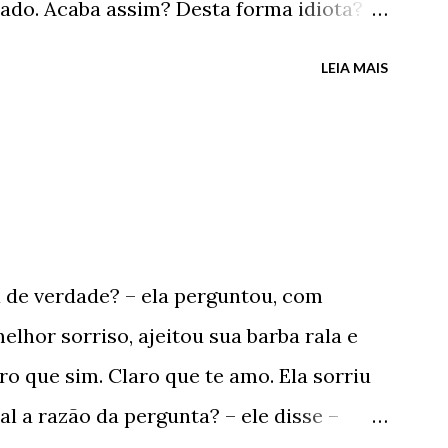
ado. Acaba assim? Desta forma idiota?
cil na frente da minha ex-casa, debaixo
LEIA MAIS
a mochila cheia de livros e fotos
or? – perguntou o porteiro, sempre gentil
nhor aí, parado na “trovoada”. - Não,
o – ele respondeu, seco – Já estou indo.
 instantes, apenas sentindo o sabor das
ntar acender um cigarro molhado, virou e
e verdade? – ela perguntou, com
gar. E foi embora para sempre do único
melhor sorriso, ajeitou sua barba rala e
um tempo, verdadeiramente feliz. O único
o que sim. Claro que te amo. Ela sorriu
um tempo, verdadeiramente apaixonado. ...
l a razão da pergunta? – ele disse –